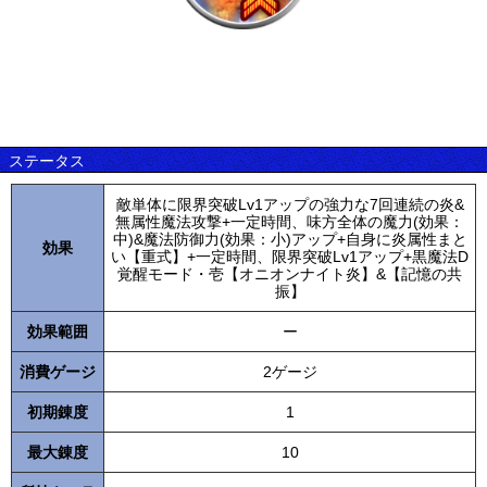
ステータス
敵単体に限界突破Lv1アップの強力な7回連続の炎&
無属性魔法攻撃+一定時間、味方全体の魔力(効果：
中)&魔法防御力(効果：小)アップ+自身に炎属性まと
効果
い【重式】+一定時間、限界突破Lv1アップ+黒魔法D
覚醒モード・壱【オニオンナイト炎】&【記憶の共
振】
効果範囲
ー
消費ゲージ
2ゲージ
初期錬度
1
最大錬度
10