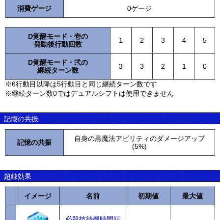
消費ゲージ
0ゲージ
D覚醒モード・壱の
1
2
3
4
5
発動後行動回数
D覚醒モード・弐の
3
3
2
1
0
継続ターン数
※6行動目以降は5行動目と同じ継続ターン数です
※継続ターン数0ではデュアルシフトは使用できません
記憶の共振
自身の黒魔法アビリティのダメージアップ
記憶の共振
(5%)
超錬効果
イメージ
名前
初期値
最大値
必殺技待機時間短