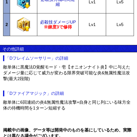
1
Lv1
Lv5
縮
必殺技ダメージUP
2
Lv1
Lv5
※錬度3で修得
その他詳細
「Dフレイムソーサリー」の詳細
敵単体に黒魔法D覚醒モード・壱【オニオンナイト炎】中に与えた
ダメージ量に応じて威力が変わる限界突破可能な炎&無属性魔法攻
撃(最大2段階)
「Dファイアマジック」の詳細
敵単体に6回連続の炎&無属性魔法攻撃+自身と同じ列にいる味方全
体の待機時間を1ターン短縮する
掲載中の画像、データ等は開発中のものを基にしているため、実際
とは異なる場合がございます。