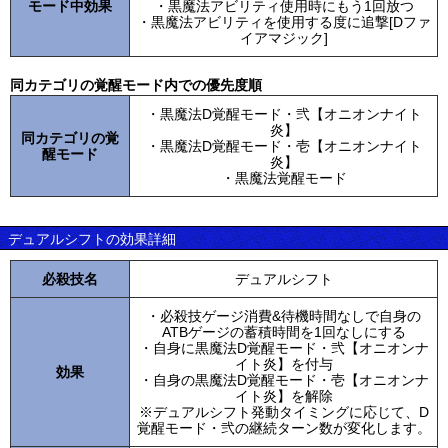
モード中効果
・黒魔法アビリティ使用時にもう1回放つ
・黒魔法アビリティを使用する度に追撃[Dファ
イアマジック]
同カテゴリの覚醒モード内での優先度順
・黒魔法D覚醒モード・弐【オニオンナイト
炎】
同カテゴリの覚
・黒魔法D覚醒モード・壱【オニオンナイト
醒モード
炎】
・黒魔法覚醒モード
デュアルシフトの効果詳細
必殺技名
デュアルシフト
・必殺技ゲージ消費&待機時間なしで自身の
ATBゲージの蓄積時間を1回なしにする
・自身に黒魔法D覚醒モード・弐【オニオンナ
イト炎】を付与
効果
・自身の黒魔法D覚醒モード・壱【オニオンナ
イト炎】を解除
※デュアルシフト発動タイミングに応じて、D
覚醒モード・弐の継続ターン数が変化します。