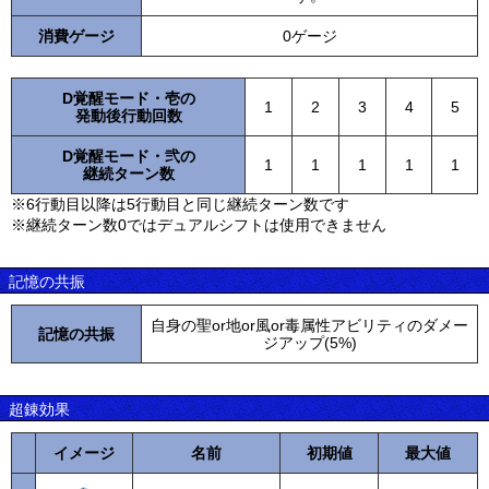
消費ゲージ
0ゲージ
D覚醒モード・壱の
1
2
3
4
5
発動後行動回数
D覚醒モード・弐の
1
1
1
1
1
継続ターン数
※6行動目以降は5行動目と同じ継続ターン数です
※継続ターン数0ではデュアルシフトは使用できません
記憶の共振
自身の聖or地or風or毒属性アビリティのダメー
記憶の共振
ジアップ(5%)
超錬効果
イメージ
名前
初期値
最大値