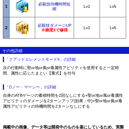
必殺技待機時間短
1
Lv1
Lv5
縮
必殺技ダメージUP
2
Lv1
Lv5
※錬度3で修得
その他詳細
「クアッドエレメントモードII」の詳細
次の行動時に聖or地or風or毒属性アビリティを使用すると一定時
間、属性に応じたまとい【重式】を付与
「Dノー・マーシー」の詳細
自身のATBゲージの蓄積時間を2回なしにする+聖or地or風or毒属性
アビリティのダメージを2ターンアップ(効果：中)+聖or地or風or毒
属性アビリティの待機時間を2ターンなしにする
掲載中の画像、データ等は開発中のものを基にしているため、実際