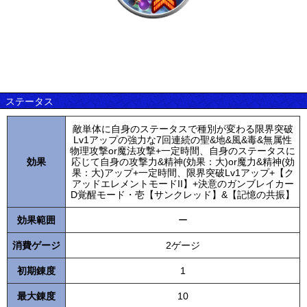
ステータス
敵単体に自身のステータスで種別が変わる限界突破
Lv1アップの強力な7回連続の聖&地&風&毒&無属性
物理攻撃or魔法攻撃+一定時間、自身のステータスに
効果
応じて自身の攻撃力&精神(効果：大)or魔力&精神(効
果：大)アップ+一定時間、限界突破Lv1アップ+【ク
アッドエレメントモードII】+決意のガンブレイカー
D覚醒モード・壱【サンクレッド】&【記憶の共振】
効果範囲
ー
消費ゲージ
2ゲージ
初期錬度
1
最大錬度
10