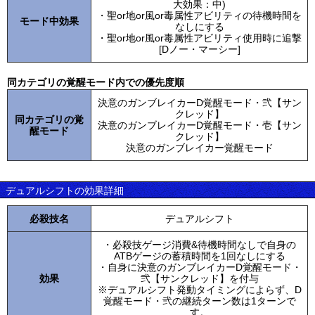
大効果：中)
・聖or地or風or毒属性アビリティの待機時間を
モード中効果
なしにする
・聖or地or風or毒属性アビリティ使用時に追撃
[Dノー・マーシー]
同カテゴリの覚醒モード内での優先度順
決意のガンブレイカーD覚醒モード・弐【サン
クレッド】
同カテゴリの覚
決意のガンブレイカーD覚醒モード・壱【サン
醒モード
クレッド】
決意のガンブレイカー覚醒モード
デュアルシフトの効果詳細
必殺技名
デュアルシフト
・必殺技ゲージ消費&待機時間なしで自身の
ATBゲージの蓄積時間を1回なしにする
・自身に決意のガンブレイカーD覚醒モード・
効果
弐【サンクレッド】を付与
※デュアルシフト発動タイミングによらず、D
覚醒モード・弐の継続ターン数は1ターンで
す。