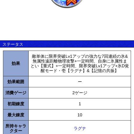
ステータス
敵単体に限界突破Lv1アップの強力な7回連続の氷&
無属性遠距離物理攻撃+一定時間、自身に氷属性ま
効果
とい【重式】+一定時間、限界突破Lv1アップ+氷D覚
醒モード・壱【ラグナ】&【記憶の共振】
効果範囲
ー
消費ゲージ
2ゲージ
初期錬度
1
最大錬度
10
所持キャラ
ラグナ
クター