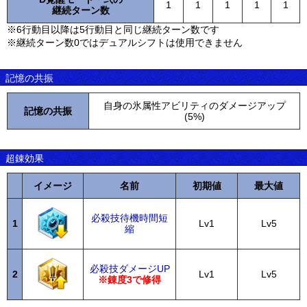
1
1
1
1
1
継続ターン数
※6行動目以降は5行動目と同じ継続ターン数です
※継続ターン数0ではデュアルシフトは使用できません
記憶の共振
自身の氷属性アビリティのダメージアップ
記憶の共振
(5%)
超錬効果
イメージ
名前
初期値
最大値
必殺技待機時間短
1
Lv1
Lv5
縮
必殺技ダメージUP
2
Lv1
Lv5
※錬度3で修得