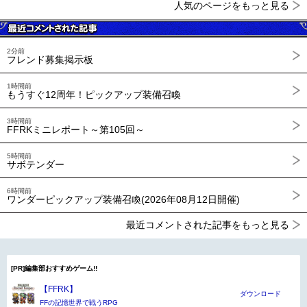
人気のページをもっと見る
2分前
フレンド募集掲示板
1時間前
もうすぐ12周年！ピックアップ装備召喚
3時間前
FFRKミニレポート～第105回～
5時間前
サボテンダー
6時間前
ワンダーピックアップ装備召喚(2026年08月12日開催)
最近コメントされた記事をもっと見る
[PR]編集部おすすめゲーム!!
【FFRK】
ダウンロード
FFの記憶世界で戦うRPG