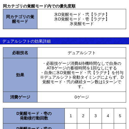
同カテゴリの覚醒モード内での優先度順
氷D覚醒モード・弐【ラグナ】
同カテゴリの覚
氷D覚醒モード・壱【ラグナ】
醒モード
氷覚醒モード
デュアルシフトの効果詳細
必殺技名
デュアルシフト
・必殺技ゲージ消費&待機時間なしで自身の
ATBゲージの蓄積時間を1回なしにする
・自身に氷D覚醒モード・弐【ラグナ】を付与
効果
※デュアルシフト発動タイミングによらず、D
覚醒モード・弐の継続ターン数は1ターンで
す。
消費ゲージ
0ゲージ
D覚醒モード・壱の
1
2
3
4
5
発動後行動回数
D覚醒モード・弐の