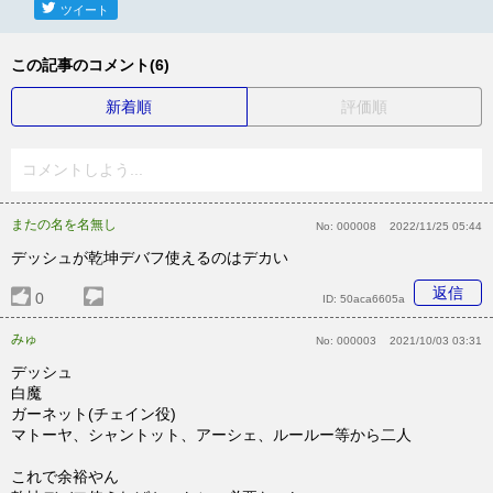
ツイート
この記事のコメント(6)
新着順
評価順
コメントしよう...
またの名を名無し
No:
000008
2022/11/25 05:44
デッシュが乾坤デバフ使えるのはデカい
返信
0
ID:
50aca6605a
みゅ
No:
000003
2021/10/03 03:31
デッシュ
白魔
ガーネット(チェイン役)
マトーヤ、シャントット、アーシェ、ルールー等から二人
これで余裕やん