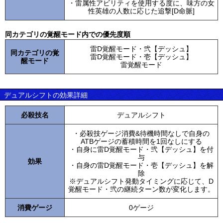
・雷属性アビリティを使用する度に、味方の女
性英雄の人数に応じた追撃[D命脈]
同カテゴリの覚醒モード内での優先度順
雷D覚醒モード・弐【デッシュ】
同カテゴリの覚
雷D覚醒モード・壱【デッシュ】
醒モード
雷覚醒モード
デュアルシフトの効果詳細
必殺技名
デュアルシフト
・必殺技ゲージ消費&待機時間なしで自身の
ATBゲージの蓄積時間を1回なしにする
・自身に雷D覚醒モード・弐【デッシュ】を付
与
効果
・自身の雷D覚醒モード・壱【デッシュ】を解
除
※デュアルシフト発動タイミングに応じて、D
覚醒モード・弐の継続ターン数が変化します。
消費ゲージ
0ゲージ