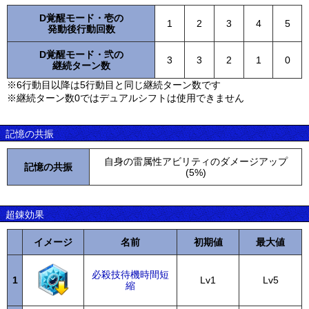
D覚醒モード・壱の
1
2
3
4
5
発動後行動回数
D覚醒モード・弐の
3
3
2
1
0
継続ターン数
※6行動目以降は5行動目と同じ継続ターン数です
※継続ターン数0ではデュアルシフトは使用できません
記憶の共振
自身の雷属性アビリティのダメージアップ
記憶の共振
(5%)
超錬効果
イメージ
名前
初期値
最大値
必殺技待機時間短
1
Lv1
Lv5
縮