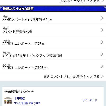
人気のページをもっと見る
3分前
FFRKレポート～9.5周年特別号～
5分前
フレンド募集掲示板
18分前
FFRKミニレポート～第97回～
25分前
もうすぐ12周年！ピックアップ装備召喚
30分前
FFRKミニレポート～第105回～
最近コメントされた記事をもっと見る
[PR]編集部おすすめゲーム!!
【FFRK】
ダウンロード
FFの記憶世界で戦うRPG