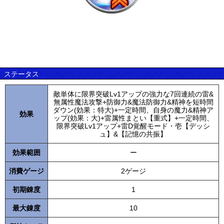
ステータス
敵単体に限界突破Lv1アップの強力な7回連続の雷&
無属性魔法攻撃+防御力&魔法防御力&精神を短時間
ダウン(効果：特大)+一定時間、自身の魔力&精神ア
効果
ップ(効果：大)+雷属性まとい【重式】+一定時間、
限界突破Lv1アップ+雷D覚醒モード・壱【デッシ
ュ】&【記憶の共振】
効果範囲
ー
消費ゲージ
2ゲージ
初期錬度
1
最大錬度
10