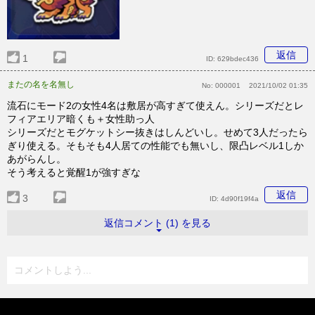
返信
1
ID:
629bdec436
またの名を名無し
No:
000001
2021/10/02 01:35
流石にモード2の女性4名は敷居が高すぎて使えん。シリーズだとレ
フィアエリア暗くも＋女性助っ人
シリーズだとモグケットシー抜きはしんどいし。せめて3人だったら
ぎり使える。そもそも4人居ての性能でも無いし、限凸レベル1しか
あがらんし。
そう考えると覚醒1が強すぎな
返信
3
ID:
4d90f19f4a
返信コメント (1) を見る
コメントしよう...