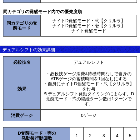
同カテゴリの覚醒モード内での優先度順
ナイトD覚醒モード・弐【クリルラ】
同カテゴリの覚
ナイトD覚醒モード・壱【クリルラ】
醒モード
ナイト覚醒モード
デュアルシフトの効果詳細
必殺技名
デュアルシフト
・必殺技ゲージ消費&待機時間なしで自身の
ATBゲージの蓄積時間を1回なしにする
・自身にナイトD覚醒モード・弐【クリルラ】
効果
を付与
※デュアルシフト発動タイミングによらず、D
覚醒モード・弐の継続ターン数は1ターンで
す。
消費ゲージ
0ゲージ
D覚醒モード・壱の
1
2
3
4
5
発動後行動回数