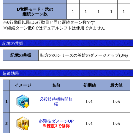
D覚醒モード・弐の
1
1
1
1
1
継続ターン数
※6行動目以降は5行動目と同じ継続ターン数です
※継続ターン数0ではデュアルシフトは使用できません
記憶の共振
記憶の共振
味方のXIシリーズの英雄のダメージアップ(3%)
超錬効果
イメージ
名前
初期値
最大値
必殺技待機時間短
1
Lv1
Lv5
縮
必殺技ダメージUP
2
Lv1
Lv5
※錬度3で修得