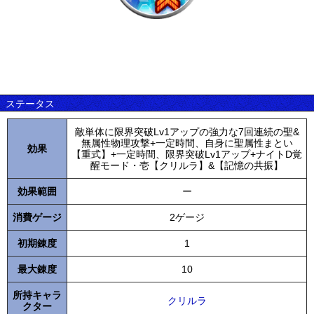
ステータス
敵単体に限界突破Lv1アップの強力な7回連続の聖&
無属性物理攻撃+一定時間、自身に聖属性まとい
効果
【重式】+一定時間、限界突破Lv1アップ+ナイトD覚
醒モード・壱【クリルラ】&【記憶の共振】
効果範囲
ー
消費ゲージ
2ゲージ
初期錬度
1
最大錬度
10
所持キャラ
クリルラ
クター