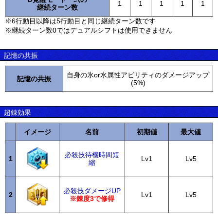
1
1
1
1
1
継続ターン数
※6行動目以降は5行動目と同じ継続ターン数です
※継続ターン数0ではデュアルシフトは使用できません
記憶の共振
自身の氷or水属性アビリティのダメージアップ
記憶の共振
(5%)
超錬効果
イメージ
名前
初期値
最大値
必殺技待機時間短
1
Lv1
Lv5
縮
必殺技ダメージUP
2
Lv1
Lv5
※錬度3で修得