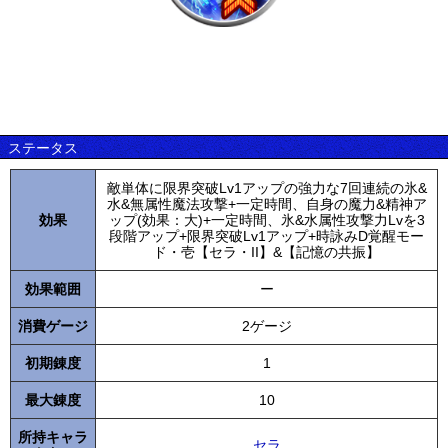
ステータス
敵単体に限界突破Lv1アップの強力な7回連続の氷&
水&無属性魔法攻撃+一定時間、自身の魔力&精神ア
効果
ップ(効果：大)+一定時間、氷&水属性攻撃力Lvを3
段階アップ+限界突破Lv1アップ+時詠みD覚醒モー
ド・壱【セラ・II】&【記憶の共振】
効果範囲
ー
消費ゲージ
2ゲージ
初期錬度
1
最大錬度
10
所持キャラ
セラ