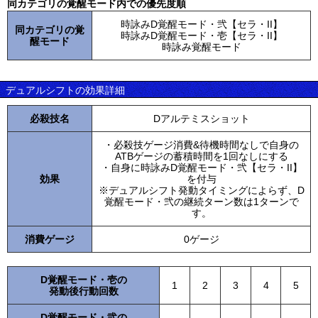
同カテゴリの覚醒モード内での優先度順
時詠みD覚醒モード・弐【セラ・II】
同カテゴリの覚
時詠みD覚醒モード・壱【セラ・II】
醒モード
時詠み覚醒モード
デュアルシフトの効果詳細
必殺技名
Dアルテミスショット
・必殺技ゲージ消費&待機時間なしで自身の
ATBゲージの蓄積時間を1回なしにする
・自身に時詠みD覚醒モード・弐【セラ・II】
効果
を付与
※デュアルシフト発動タイミングによらず、D
覚醒モード・弐の継続ターン数は1ターンで
す。
消費ゲージ
0ゲージ
D覚醒モード・壱の
1
2
3
4
5
発動後行動回数
D覚醒モード・弐の