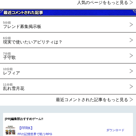
人気のページをもっと見る
5分前
フレンド募集掲示板
6分前
現実で使いたいアビリティは？
7分前
子守歌
10分前
レフィア
11分前
乱れ雪月花
最近コメントされた記事をもっと見る
[PR]編集部おすすめゲーム!!
【FFRK】
ダウンロード
FFの記憶世界で戦うRPG