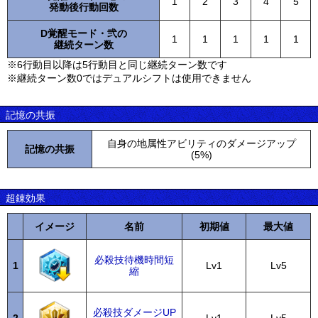
1
2
3
4
5
発動後行動回数
D覚醒モード・弐の
1
1
1
1
1
継続ターン数
※6行動目以降は5行動目と同じ継続ターン数です
※継続ターン数0ではデュアルシフトは使用できません
記憶の共振
自身の地属性アビリティのダメージアップ
記憶の共振
(5%)
超錬効果
イメージ
名前
初期値
最大値
必殺技待機時間短
1
Lv1
Lv5
縮
必殺技ダメージUP