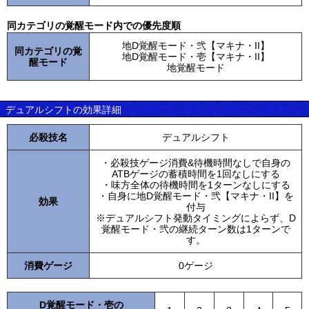
同カテゴリの覚醒モード内での優先度順
地D覚醒モード・弐【マキナ・II】
同カテゴリの覚
地D覚醒モード・壱【マキナ・II】
醒モード
地覚醒モード
デュアルシフトの効果詳細
必殺技名
デュアルシフト
・必殺技ゲージ消費&待機時間なしで自身の
ATBゲージの蓄積時間を1回なしにする
・味方全体の待機時間を1ターンなしにする
・自身に地D覚醒モード・弐【マキナ・II】を
効果
付与
※デュアルシフト発動タイミングによらず、D
覚醒モード・弐の継続ターン数は1ターンで
す。
消費ゲージ
0ゲージ
D覚醒モード・壱の