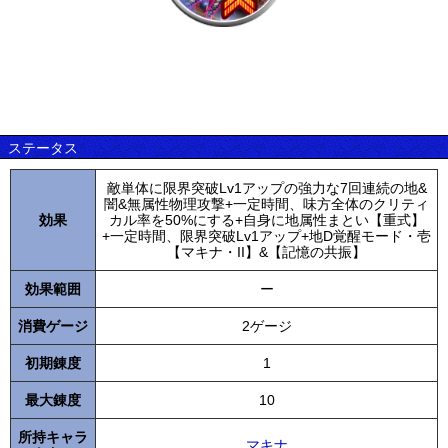
ステータス
敵単体に限界突破Lv1アップの強力な7回連続の地&
闇&無属性物理攻撃+一定時間、味方全体のクリティ
効果
カル率を50%にする+自身に地属性まとい【重式】
+一定時間、限界突破Lv1アップ+地D覚醒モード・壱
【マキナ・II】&【記憶の共振】
効果範囲
ー
消費ゲージ
2ゲージ
初期錬度
1
最大錬度
10
所持キャラ
マキナ