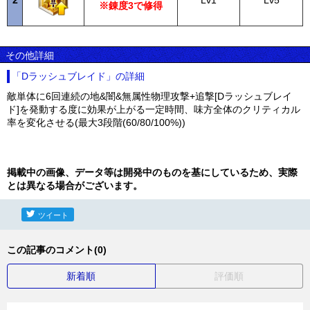
2
Lv1
Lv5
※錬度3で修得
その他詳細
「Dラッシュブレイド」の詳細
敵単体に6回連続の地&闇&無属性物理攻撃+追撃[Dラッシュブレイ
ド]を発動する度に効果が上がる一定時間、味方全体のクリティカル
率を変化させる(最大3段階(60/80/100%))
掲載中の画像、データ等は開発中のものを基にしているため、実際
とは異なる場合がございます。
ツイート
この記事のコメント(0)
新着順
評価順