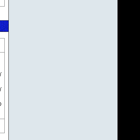
ガ
ガ
D
。