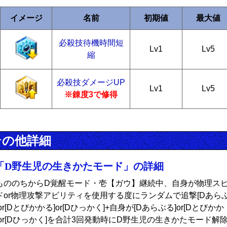
イメージ
名前
初期値
最大値
必殺技待機時間短
Lv1
Lv5
縮
必殺技ダメージUP
Lv1
Lv5
※錬度3で修得
その他詳細
「D野生児の生きかたモード」の詳細
もののちからD覚醒モード・壱【ガウ】継続中、自身が物理ス
ドor物理攻撃アビリティを使用する度にランダムで追撃[Dあら
or[Dとびかかる]or[Dひっかく]+自身が[Dあらぶる]or[Dとびかか
]or[Dひっかく]を合計3回発動時にD野生児の生きかたモード解