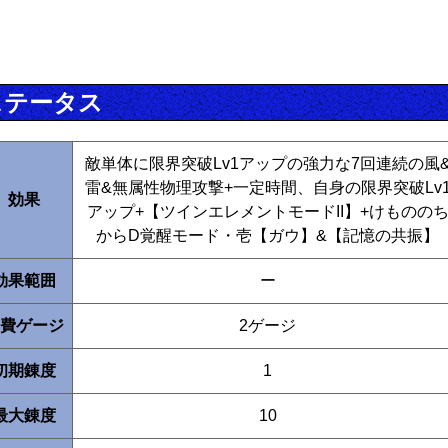
ステータス
敵単体に限界突破Lv1アップの強力な7回連続の風
雷&無属性物理攻撃+一定時間、自身の限界突破Lv
効果
アップ+【ツインエレメントモードII】+けものの
からD覚醒モード・壱【ガウ】&【記憶の共振】
効果範囲
ー
費ゲージ
2ゲージ
初期錬度
1
最大錬度
10