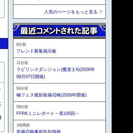
人気のページをもっと見る
8分前
フレンド募集掲示板
12分前
ラビリンスダンジョン(魔道士II)(2026年
08月07日開催)
56分前
ト
極フェス復刻装備召喚(2026年開催)
に
59分前
FFRKミニレポート～第105回～
継
1時間前
装備召喚事前告知情報