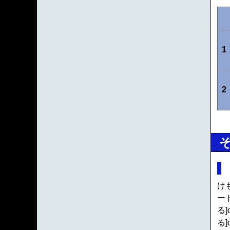
1
2
け
ー
る]
る