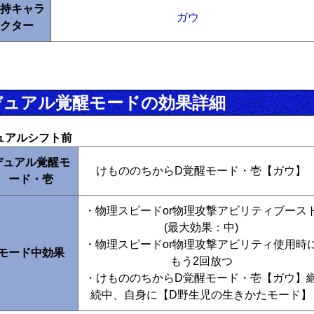
持キャラ
ガウ
クター
デュアル覚醒モードの効果詳細
ュアルシフト前
デュアル覚醒モ
けもののちからD覚醒モード・壱【ガウ】
ード・壱
・物理スピードor物理攻撃アビリティブース
(最大効果：中)
・物理スピードor物理攻撃アビリティ使用時
モード中効果
もう2回放つ
・けもののちからD覚醒モード・壱【ガウ】
続中、自身に【D野生児の生きかたモード】