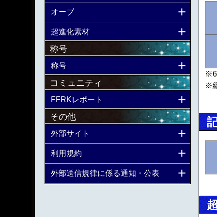
オーブ
超進化素材
称号
称号
※
コミュニティ
※
FFRKレポート
その他
外部サイト
利用規約
外部送信規律に係る通知・公表