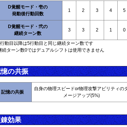
D覚醒モード・壱の
1
2
3
4
5
発動後行動回数
D覚醒モード・弐の
3
3
2
1
0
継続ターン数
6行動目以降は5行動目と同じ継続ターン数です
継続ターン数0ではデュアルシフトは使用できません
記憶の共振
自身の物理スピードor物理攻撃アビリティの
記憶の共振
メージアップ(5%)
超錬効果