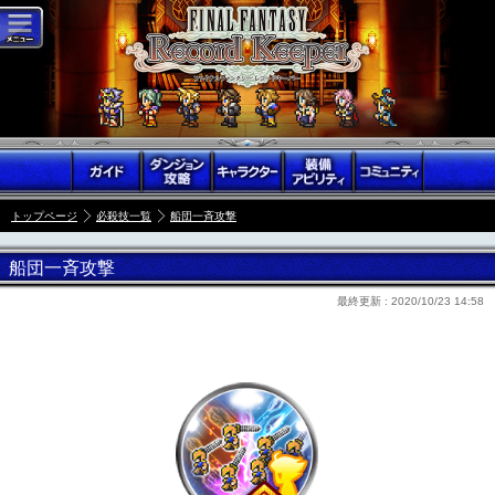
トップページ
必殺技一覧
船団一斉攻撃
船団一斉攻撃
最終更新 :
2020/10/23 14:58