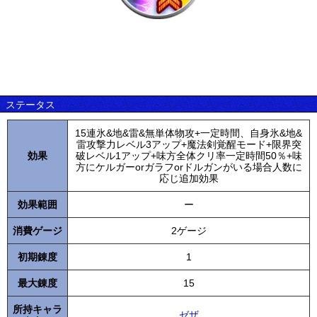
ステータス
15連氷&地&雷&無単体物攻+一定時間、自身氷&地&
雷攻撃力レベル3アップ+魔法剣覚醒モード+限界突
効果
破レベル1アップ+味方全体クリ率一定時間50％+味
方にケルガーorガラフorドルガンがいる場合人数に
応じ追加効果
効果範囲
ー
消費ゲージ
2ゲージ
初期錬度
1
最大錬度
15
所持キャラ
ゼザ