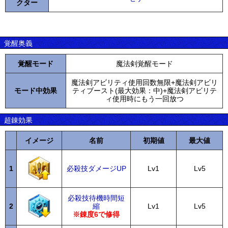
クター
覚醒奥義
覚醒モード
魔法剣覚醒モード
魔法剣アビリティ使用回数無限+魔法剣アビリ
モード中効果
ティブースト(最大効果：中)+魔法剣アビリテ
ィ使用時にもう一回放つ
超錬効果
イメージ
名前
初期値
最大値
1
必殺技ダメージUP
Lv1
Lv5
必殺技待機時間短
2
縮
Lv1
Lv5
※錬度6で修得