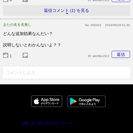
4
ID:
afe08e15c3
返信コメント (1) を見る
またの名を名無し
No:
000001
2019/06/28 01:30
どんな追加効果なんだい？
説明しないとわかんないよ？？
返信
1
ID:
afe08e15c3
コメントしよう...
@ff_rk_info からのツイート