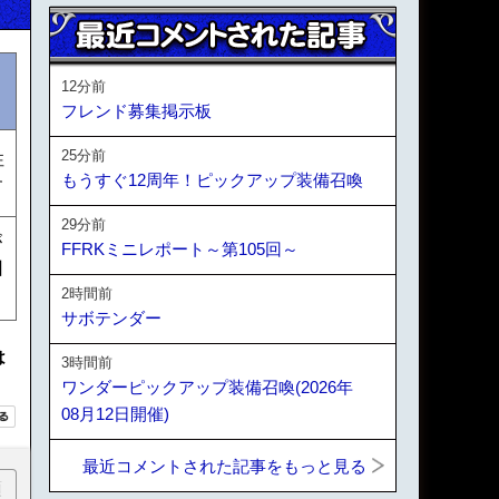
12分前
フレンド募集掲示板
25分前
性
もうすぐ12周年！ピックアップ装備召喚
す
29分前
が
FFRKミニレポート～第105回～
回
2時間前
サボテンダー
は
3時間前
ワンダーピックアップ装備召喚(2026年
08月12日開催)
最近コメントされた記事をもっと見る
順