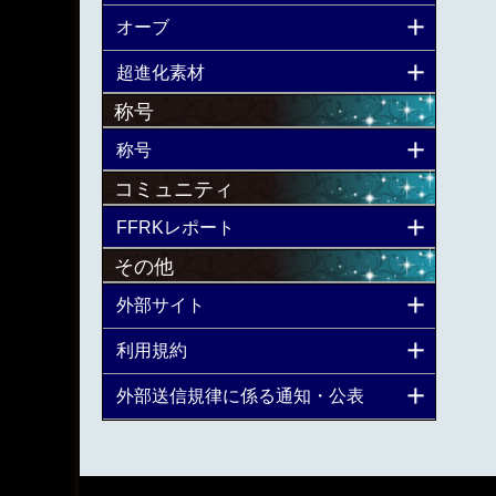
オーブ
超進化素材
称号
称号
コミュニティ
FFRKレポート
その他
外部サイト
利用規約
外部送信規律に係る通知・公表