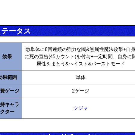
ステータス
敵単体に8回連続の強力な闇&無属性魔法攻撃+自
効果
に死の宣告(45カウント)を付与+一定時間、自身に
属性をまとう&ヘイスト&バーストモード
効果範囲
単体
費ゲージ
2ゲージ
持キャラ
クジャ
クター