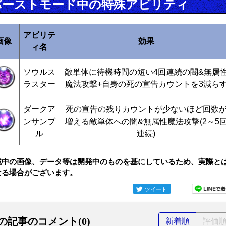
バーストモード中の特殊アビリティ
アビリテ
画像
効果
ィ名
ソウルス
敵単体に待機時間の短い4回連続の闇&無属
ラスター
魔法攻撃+自身の死の宣告カウントを3減ら
ダークア
死の宣告の残りカウントが少ないほど回数
ンサンブ
増える敵単体への闇&無属性魔法攻撃(2～5
ル
連続)
載中の画像、データ等は開発中のものを基にしているため、実際と
なる場合がございます。
ツイート
の記事のコメント(0)
新着順
評価