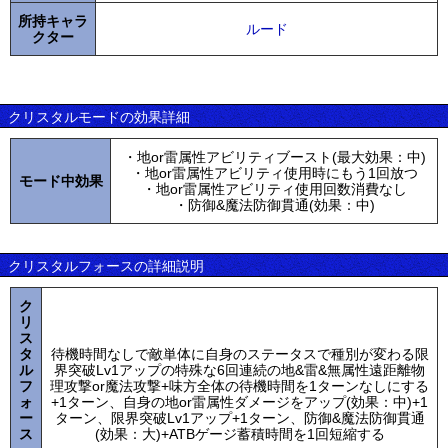
所持キャラ
ルード
クター
クリスタルモードの効果詳細
・地or雷属性アビリティブースト(最大効果：中)
・地or雷属性アビリティ使用時にもう1回放つ
モード中効果
・地or雷属性アビリティ使用回数消費なし
・防御&魔法防御貫通(効果：中)
クリスタルフォースの詳細説明
ク
リ
ス
タ
待機時間なしで敵単体に自身のステータスで種別が変わる限
ル
界突破Lv1アップの特殊な6回連続の地&雷&無属性遠距離物
フ
理攻撃or魔法攻撃+味方全体の待機時間を1ターンなしにする
ォ
+1ターン、自身の地or雷属性ダメージをアップ(効果：中)+1
ー
ターン、限界突破Lv1アップ+1ターン、防御&魔法防御貫通
ス
(効果：大)+ATBゲージ蓄積時間を1回短縮する