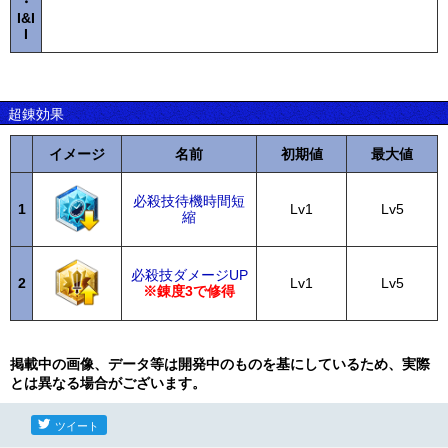
・
I&I
I
超錬効果
イメージ
名前
初期値
最大値
必殺技待機時間短
1
Lv1
Lv5
縮
必殺技ダメージUP
2
Lv1
Lv5
※錬度3で修得
掲載中の画像、データ等は開発中のものを基にしているため、実際
とは異なる場合がございます。
ツイート