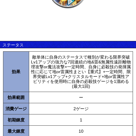
ステータス
敵単体に自身のステータスで種別が変わる限界突破
Lv1アップの強力な7回連続の地&雷&無属性遠距離物
理攻撃or魔法攻撃+一定時間、自身に必殺技の発揮属
効果
性に応じて地or雷属性まとい【重式】+一定時間、限
界突破Lv1アップ+クリスタルモード+地or雷属性ア
ビリティを使用時に自身の必殺技ゲージを1溜める
(最大1回)
効果範囲
ー
消費ゲージ
2ゲージ
初期錬度
1
最大錬度
10