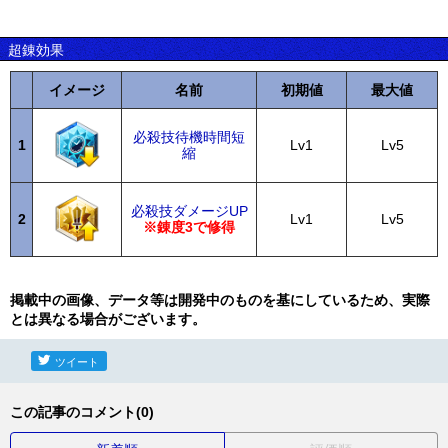
超錬効果
イメージ
名前
初期値
最大値
必殺技待機時間短
1
Lv1
Lv5
縮
必殺技ダメージUP
2
Lv1
Lv5
※錬度3で修得
掲載中の画像、データ等は開発中のものを基にしているため、実際
とは異なる場合がございます。
ツイート
この記事のコメント(0)