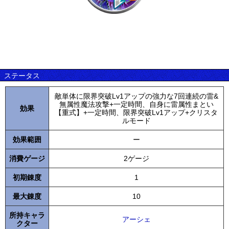
ステータス
敵単体に限界突破Lv1アップの強力な7回連続の雷&
無属性魔法攻撃+一定時間、自身に雷属性まとい
効果
【重式】+一定時間、限界突破Lv1アップ+クリスタ
ルモード
効果範囲
ー
消費ゲージ
2ゲージ
初期錬度
1
最大錬度
10
所持キャラ
アーシェ
クター