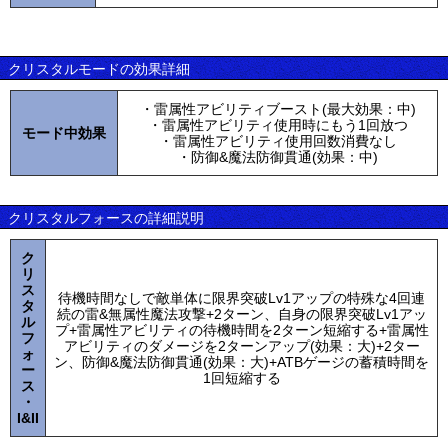
クリスタルモードの効果詳細
・雷属性アビリティブースト(最大効果：中)
・雷属性アビリティ使用時にもう1回放つ
モード中効果
・雷属性アビリティ使用回数消費なし
・防御&魔法防御貫通(効果：中)
クリスタルフォースの詳細説明
ク
リ
ス
待機時間なしで敵単体に限界突破Lv1アップの特殊な4回連
タ
続の雷&無属性魔法攻撃+2ターン、自身の限界突破Lv1アッ
ル
プ+雷属性アビリティの待機時間を2ターン短縮する+雷属性
フ
アビリティのダメージを2ターンアップ(効果：大)+2ター
ォ
ン、防御&魔法防御貫通(効果：大)+ATBゲージの蓄積時間を
ー
1回短縮する
ス
・
I&II