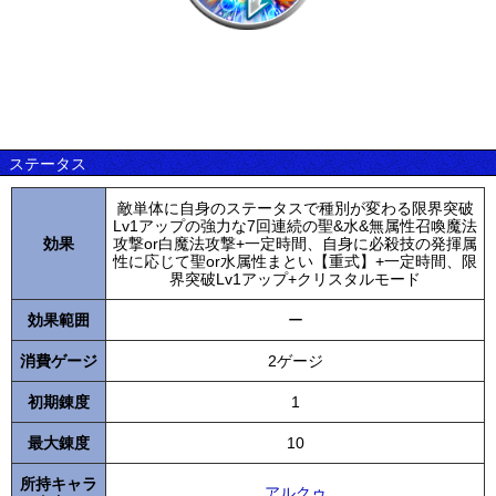
ステータス
敵単体に自身のステータスで種別が変わる限界突破
Lv1アップの強力な7回連続の聖&水&無属性召喚魔法
効果
攻撃or白魔法攻撃+一定時間、自身に必殺技の発揮属
性に応じて聖or水属性まとい【重式】+一定時間、限
界突破Lv1アップ+クリスタルモード
効果範囲
ー
消費ゲージ
2ゲージ
初期錬度
1
最大錬度
10
所持キャラ
アルクゥ