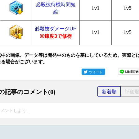
必殺技待機時間短
Lv1
Lv5
縮
必殺技ダメージUP
Lv1
Lv5
※錬度3で修得
載中の画像、データ等は開発中のものを基にしているため、実際と
なる場合がございます。
ツイート
の記事のコメント(0)
新着順
評価
メントしよう...