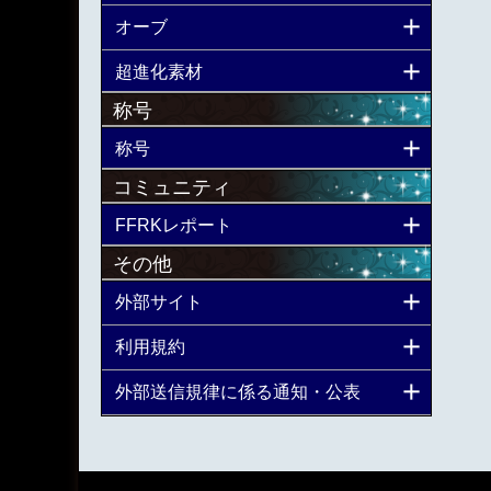
オーブ
超進化素材
称号
称号
コミュニティ
FFRKレポート
その他
外部サイト
利用規約
外部送信規律に係る通知・公表