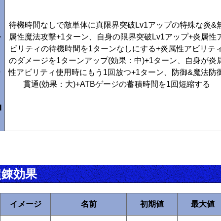
リ
ス
タ
待機時間なしで敵単体に真限界突破Lv1アップの特殊な炎&
ル
属性魔法攻撃+1ターン、自身の限界突破Lv1アップ+炎属性
フ
ビリティの待機時間を1ターンなしにする+炎属性アビリテ
ォ
のダメージを1ターンアップ(効果：中)+1ターン、自身が炎
ー
性アビリティ使用時にもう1回放つ+1ターン、防御&魔法防
ス
貫通(効果：大)+ATBゲージの蓄積時間を1回短縮する
・
I
超錬効果
イメージ
名前
初期値
最大値