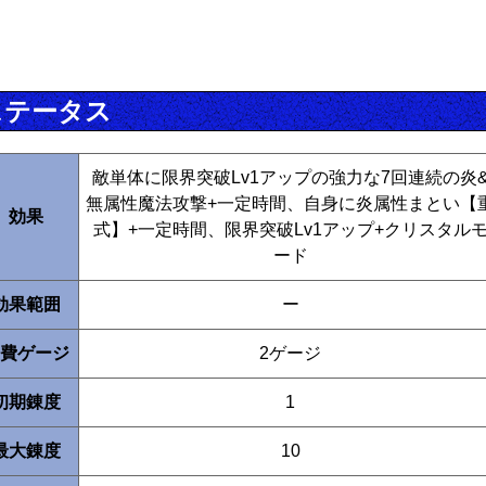
ステータス
敵単体に限界突破Lv1アップの強力な7回連続の炎
無属性魔法攻撃+一定時間、自身に炎属性まとい【
効果
式】+一定時間、限界突破Lv1アップ+クリスタル
ード
効果範囲
ー
費ゲージ
2ゲージ
初期錬度
1
最大錬度
10