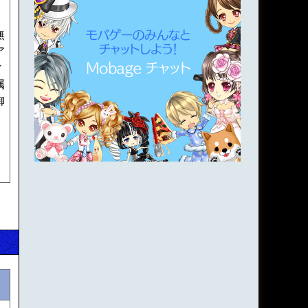
無
ア
ィ
属
御