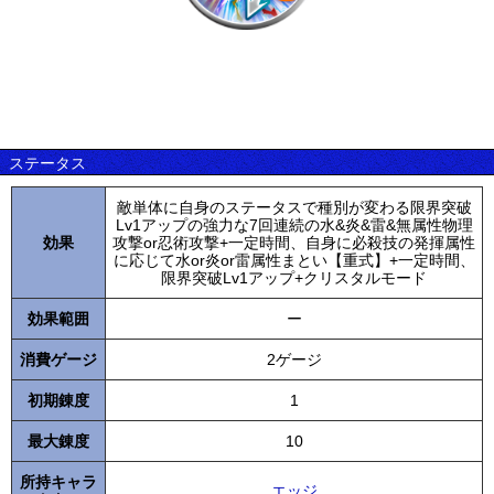
ステータス
敵単体に自身のステータスで種別が変わる限界突破
Lv1アップの強力な7回連続の水&炎&雷&無属性物理
効果
攻撃or忍術攻撃+一定時間、自身に必殺技の発揮属性
に応じて水or炎or雷属性まとい【重式】+一定時間、
限界突破Lv1アップ+クリスタルモード
効果範囲
ー
消費ゲージ
2ゲージ
初期錬度
1
最大錬度
10
所持キャラ
エッジ