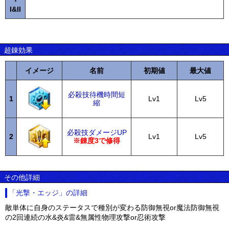
・
I&II
超錬効果
イメージ
名前
初期値
最大値
必殺技待機時間短
1
Lv1
Lv5
縮
必殺技ダメージUP
2
Lv1
Lv5
※錬度3で修得
その他詳細
「光撃・エッジ」の詳細
敵単体に自身のステータスで種別が変わる防御無視or魔法防御無視
の2回連続の水&炎&雷&無属性物理攻撃or忍術攻撃