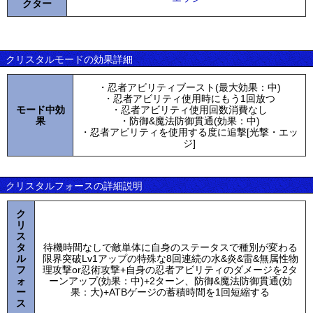
クター
クリスタルモードの効果詳細
・忍者アビリティブースト(最大効果：中)
・忍者アビリティ使用時にもう1回放つ
モード中効
・忍者アビリティ使用回数消費なし
果
・防御&魔法防御貫通(効果：中)
・忍者アビリティを使用する度に追撃[光撃・エッ
ジ]
クリスタルフォースの詳細説明
ク
リ
ス
タ
待機時間なしで敵単体に自身のステータスで種別が変わる
ル
限界突破Lv1アップの特殊な8回連続の水&炎&雷&無属性物
フ
理攻撃or忍術攻撃+自身の忍者アビリティのダメージを2タ
ォ
ーンアップ(効果：中)+2ターン、防御&魔法防御貫通(効
ー
果：大)+ATBゲージの蓄積時間を1回短縮する
ス