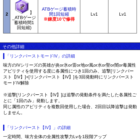
ATBゲージ蓄積時
】
2
間1回短縮
Lv1
Lv1
_ATBゲージ
※錬度10で修得
蓄積時間1
回短縮)
その他詳細
「リンクバーストモードIV」の詳細
味方のIVシリーズの英雄が炎or氷or雷or地or風or水or聖or闇or毒属性
アビリティを使用する度に各属性につき1回のみ、追撃[リンクバー
スト【IV】]+[リンクバースト【IV】]を3回発動時にリンクバースト
モードIV解除
※追撃[リンクバースト【IV】]は追撃の発動条件を満たした各属性ご
とに「1回のみ」発動します。
同じ属性のアビリティを複数回使用した場合、2回目以降追撃は発動
しません。
「リンクバースト【IV】」の詳細
一定時間、味方全体の全属性攻撃力Lvを1段階アップ