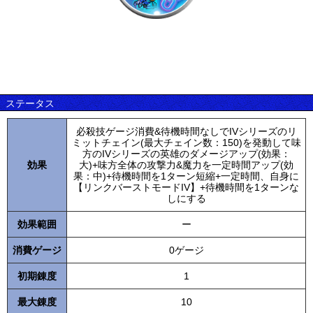
ステータス
必殺技ゲージ消費&待機時間なしでIVシリーズのリ
ミットチェイン(最大チェイン数：150)を発動して味
方のIVシリーズの英雄のダメージアップ(効果：
効果
大)+味方全体の攻撃力&魔力を一定時間アップ(効
果：中)+待機時間を1ターン短縮+一定時間、自身に
【リンクバーストモードIV】+待機時間を1ターンな
しにする
効果範囲
ー
消費ゲージ
0ゲージ
初期錬度
1
最大錬度
10