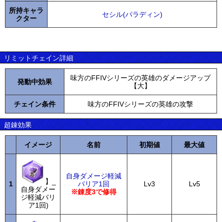
所持キャラ
セシル(パラディン)
クター
リミットチェイン詳細
味方のFFIVシリーズの英雄のダメージアップ
発動中効果
【大】
チェイン条件
味方のFFIVシリーズの英雄の攻撃
超錬効果
イメージ
名前
初期値
最大値
自身ダメージ軽減
】_
1
バリア1回
Lv3
Lv5
自身ダメー
※錬度3で修得
ジ軽減バリ
ア1回)