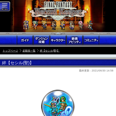
トップページ
必殺技一覧
絆【セシル(聖)】
絆【セシル(聖)】
最終更新 :
2021/06/30 14:58