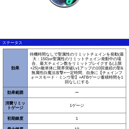
ステータス
待機時間なしで聖属性のリミットチェインを発動(最
大：150)or聖属性のリミットチェイン発動中の場
合、最大チェイン数をリミットブレイクする(上限
効果
+25)+敵単体に限界突破Lv1アップの10回連続の聖&
無属性白魔法攻撃+一定時間、自身に【チェインフ
ォースモード・ミンウ聖】+ATBゲージ蓄積時間を1
回なしにする
効果範囲
ー
消費リミッ
1ゲージ
トゲージ
初期錬度
1