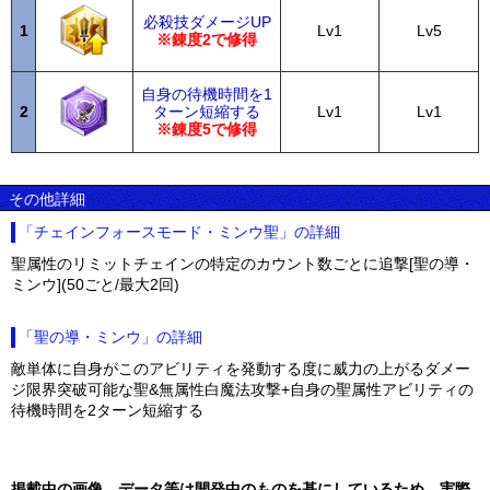
必殺技ダメージUP
1
Lv1
Lv5
※錬度2で修得
自身の待機時間を1
2
ターン短縮する
Lv1
Lv1
※錬度5で修得
その他詳細
「チェインフォースモード・ミンウ聖」の詳細
聖属性のリミットチェインの特定のカウント数ごとに追撃[聖の導・
ミンウ](50ごと/最大2回)
「聖の導・ミンウ」の詳細
敵単体に自身がこのアビリティを発動する度に威力の上がるダメー
ジ限界突破可能な聖&無属性白魔法攻撃+自身の聖属性アビリティの
待機時間を2ターン短縮する
掲載中の画像、データ等は開発中のものを基にしているため、実際