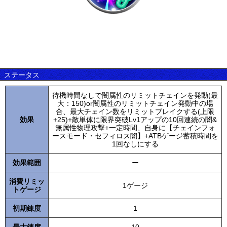
ステータス
待機時間なしで闇属性のリミットチェインを発動(最
大：150)or闇属性のリミットチェイン発動中の場
合、最大チェイン数をリミットブレイクする(上限
効果
+25)+敵単体に限界突破Lv1アップの10回連続の闇&
無属性物理攻撃+一定時間、自身に【チェインフォ
ースモード・セフィロス闇】+ATBゲージ蓄積時間を
1回なしにする
効果範囲
ー
消費リミッ
1ゲージ
トゲージ
初期錬度
1