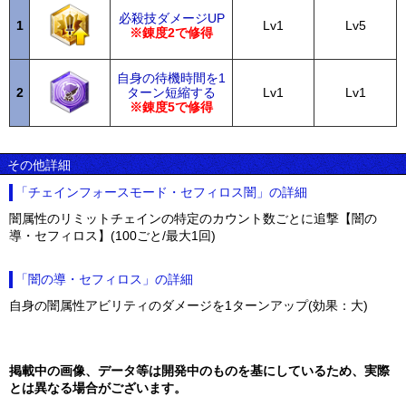
必殺技ダメージUP
1
Lv1
Lv5
※錬度2で修得
自身の待機時間を1
2
ターン短縮する
Lv1
Lv1
※錬度5で修得
その他詳細
「チェインフォースモード・セフィロス闇」の詳細
闇属性のリミットチェインの特定のカウント数ごとに追撃【闇の
導・セフィロス】(100ごと/最大1回)
「闇の導・セフィロス」の詳細
自身の闇属性アビリティのダメージを1ターンアップ(効果：大)
掲載中の画像、データ等は開発中のものを基にしているため、実際
とは異なる場合がございます。