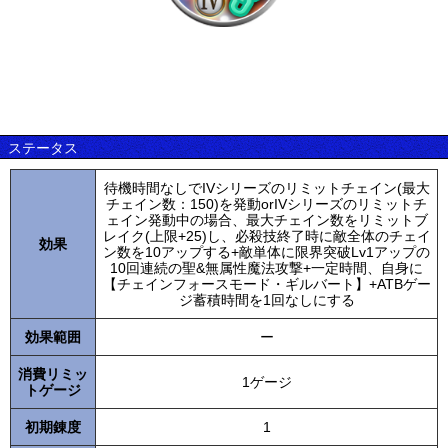
ステータス
待機時間なしでIVシリーズのリミットチェイン(最大
チェイン数：150)を発動orIVシリーズのリミットチ
ェイン発動中の場合、最大チェイン数をリミットブ
レイク(上限+25)し、必殺技終了時に敵全体のチェイ
効果
ン数を10アップする+敵単体に限界突破Lv1アップの
10回連続の聖&無属性魔法攻撃+一定時間、自身に
【チェインフォースモード・ギルバート】+ATBゲー
ジ蓄積時間を1回なしにする
効果範囲
ー
消費リミッ
1ゲージ
トゲージ
初期錬度
1