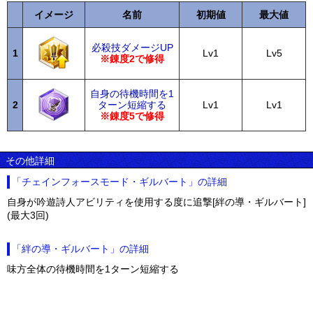
イメージ
名前
初期値
最大値
必殺技ダメージUP
1
Lv1
Lv5
※錬度2で修得
自身の待機時間を1
2
ターン短縮する
Lv1
Lv1
※錬度5で修得
その他詳細
「チェインフォースモード・ギルバート」の詳細
自身が吟遊詩人アビリティを使用する度に追撃[絆の導・ギルバート]
(最大3回)
「絆の導・ギルバート」の詳細
味方全体の待機時間を1ターン短縮する