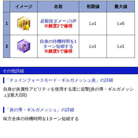
イメージ
名前
初期値
最大値
必殺技ダメージUP
1
Lv1
Lv5
※錬度2で修得
自身の待機時間を1
2
ターン短縮する
Lv1
Lv1
※錬度5で修得
その他詳細
「チェインフォースモード・ギルガメッシュ炎」の詳細
自身が炎属性アビリティを使用する度に追撃[炎の導・ギルガメッシ
ュ](最大2回)
「炎の導・ギルガメッシュ」の詳細
味方全体の待機時間を1ターン短縮する