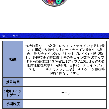
ステータス
待機時間なしで炎属性のリミットチェインを発動(最
大：150)or炎属性のリミットチェイン発動中の場
合、最大チェイン数をリミットブレイク(上限+25)
し、必殺技終了時に敵全体のチェイン数を10アップ
効果
する+敵単体に限界突破Lv1アップの10回連続の炎&
無属性物理攻撃+一定時間、自身に【チェインフォ
ースモード・ギルガメッシュ炎】+ATBゲージ蓄積時
間を1回なしにする
効果範囲
ー
消費リミッ
1ゲージ
トゲージ
初期錬度
1