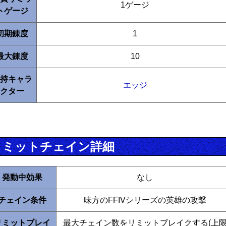
1ゲージ
トゲージ
初期錬度
1
最大錬度
10
持キャラ
エッジ
クター
リミットチェイン詳細
発動中効果
なし
チェイン条件
味方のFFIVシリーズの英雄の攻撃
リミットブレイ
最大チェイン数をリミットブレイクする(上