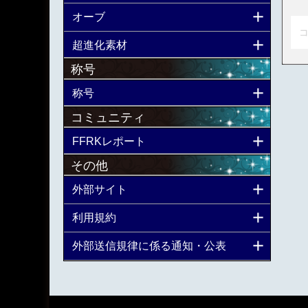
オーブ
コ
超進化素材
称号
称号
コミュニティ
FFRKレポート
その他
外部サイト
利用規約
外部送信規律に係る通知・公表