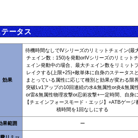
ステータス
待機時間なしでIVシリーズのリミットチェイン(最
チェイン数：150)を発動orIVシリーズのリミット
ェイン発動中の場合、最大チェイン数をリミット
レイクする(上限+25)+敵単体に自身のステータス
効果
まとっている属性に応じて種別と効果が変わる限
突破Lv1アップの10回連続の水&無属性or炎&無属
or雷&無属性物理攻撃or忍術攻撃+一定時間、自身
【チェインフォースモード・エッジ】+ATBゲージ
積時間を1回なしにする
効果範囲
ー
費リミッ