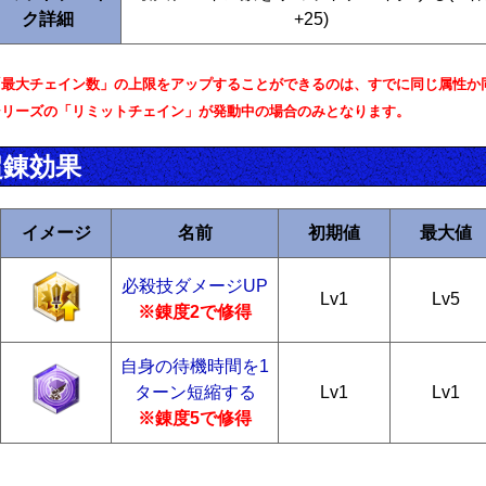
ク詳細
+25)
「最大チェイン数」の上限をアップすることができるのは、すでに同じ属性か
シリーズの「リミットチェイン」が発動中の場合のみとなります。
超錬効果
イメージ
名前
初期値
最大値
必殺技ダメージUP
Lv1
Lv5
※錬度2で修得
自身の待機時間を1
ターン短縮する
Lv1
Lv1
※錬度5で修得