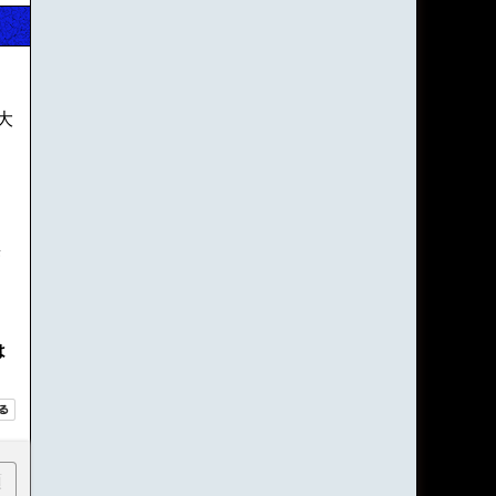
大
無
は
順