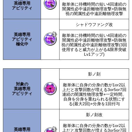
英雄専用
敵単体に待機時間の短い4回連続の
アビリティ
闇属性必中遠距離物理攻撃+防御無
視の闇属性必中遠距離物理攻撃
シャドウファング改
英雄専用
敵単体に待機時間の短い4回連続の
アビリティ
闇属性必中遠距離物理攻撃+防御無
極化中
視の闇属性必中遠距離物理攻撃(3回
使用すると威力が上がる&限界突破
Lv1アップ)
影ノ刻
対象の
敵単体に自身の分身の数が1or2以
英雄専用
上だと攻撃回数が増える3or5or7回
アビリティ
連続の闇属性物理攻撃+一定時間、
自身を分身を重ねられる状態にす
る(最大2回)+分身を1回付与
影ノ刻改
敵単体に自身の分身の数が1or2以
英雄専用
上だと攻撃回数が増える3or5or7回