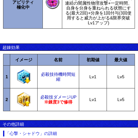
アビリティ
連続の闇属性物理攻撃+一定時間、
極化中
自身を分身を重ねられる状態にす
る(最大2回)+分身を1回付与(3回使
用すると威力が上がる&限界突破
Lv1アップ)
超錬効果
イメージ
名前
初期値
最大値
必殺技待機時間短
1
Lv1
Lv5
縮
必殺技ダメージUP
2
Lv1
Lv5
※錬度3で修得
その他詳細
「心撃・シャドウ」の詳細