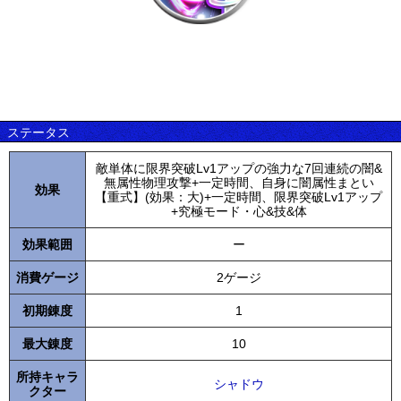
ステータス
敵単体に限界突破Lv1アップの強力な7回連続の闇&
無属性物理攻撃+一定時間、自身に闇属性まとい
効果
【重式】(効果：大)+一定時間、限界突破Lv1アップ
+究極モード・心&技&体
効果範囲
ー
消費ゲージ
2ゲージ
初期錬度
1
最大錬度
10
所持キャラ
シャドウ
クター