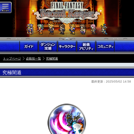
トップページ
必殺技一覧
究極闇遁
究極闇遁
最終更新 :
2025/05/02 14:58