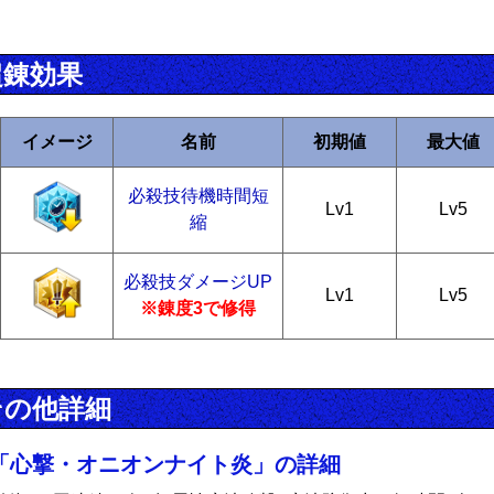
超錬効果
イメージ
名前
初期値
最大値
必殺技待機時間短
Lv1
Lv5
縮
必殺技ダメージUP
Lv1
Lv5
※錬度3で修得
その他詳細
「心撃・オニオンナイト炎」の詳細