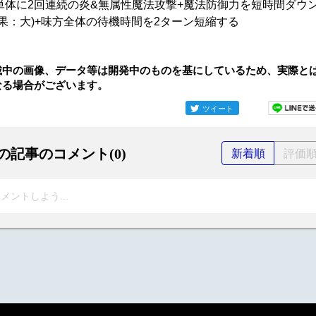
単体に2回連続の炎&無属性魔法攻撃+魔法防御力を短時間ダウ
効果：大)+味方全体の待機時間を2ターン短縮する
載中の画像、データ等は開発中のものを基にしているため、実際と
なる場合がございます。
ツイート
の記事のコメント(0)
新着順
評価
メントしよう...