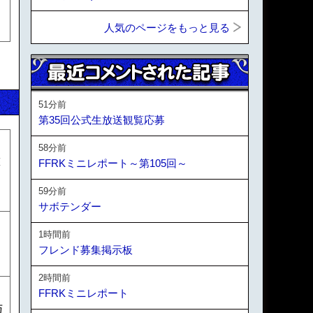
人気のページをもっと見る
51分前
第35回公式生放送観覧応募
58分前
撃
FFRKミニレポート～第105回～
59分前
サボテンダー
ッ
1時間前
フレンド募集掲示板
2時間前
FFRKミニレポート
与