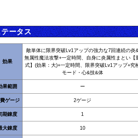
ステータス
敵単体に限界突破Lv1アップの強力な7回連続の炎
無属性魔法攻撃+一定時間、自身に炎属性まとい【
効果
式】(効果：大)+一定時間、限界突破Lv1アップ+究
モード・心&技&体
効果範囲
ー
費ゲージ
2ゲージ
初期錬度
1
最大錬度
10