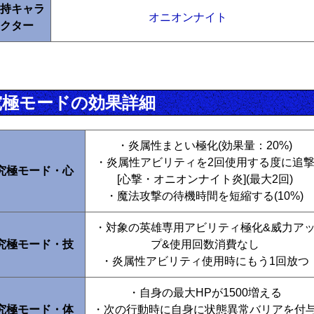
持キャラ
オニオンナイト
クター
究極モードの効果詳細
・炎属性まとい極化(効果量：20%)
・炎属性アビリティを2回使用する度に追
究極モード・心
[心撃・オニオンナイト炎](最大2回)
・魔法攻撃の待機時間を短縮する(10%)
・対象の英雄専用アビリティ極化&威力ア
究極モード・技
プ&使用回数消費なし
・炎属性アビリティ使用時にもう1回放つ
・自身の最大HPが1500増える
究極モード・体
・次の行動時に自身に状態異常バリアを付