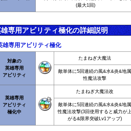
(最大1回)
英雄専用アビリティ極化の詳細説明
英雄専用アビリティ極化
たまねぎ大魔法
対象の
英雄専用
敵単体に5回連続の風&水&炎&地
アビリティ
性魔法攻撃
たまねぎ大魔法改
英雄専用
敵単体に5回連続の風&水&炎&地
アビリティ
性魔法攻撃(3回使用すると威力が
極化中
がる&限界突破Lv1アップ)