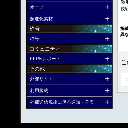
敵
オーブ
(
超進化素材
称号
掲
異
称号
コミュニティ
FFRKレポート
こ
その他
外部サイト
コ
利用規約
外部送信規律に係る通知・公表