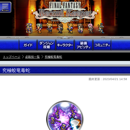
トップページ
必殺技一覧
究極蛟竜毒蛇
究極蛟竜毒蛇
最終更新 :
2023/04/21 14:58