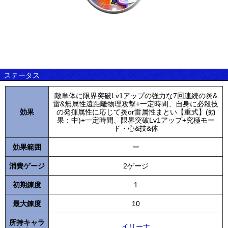
ステータス
敵単体に限界突破Lv1アップの強力な7回連続の炎&
雷&無属性遠距離物理攻撃+一定時間、自身に必殺技
効果
の発揮属性に応じて炎or雷属性まとい【重式】(効
果：中)+一定時間、限界突破Lv1アップ+究極モー
ド・心&技&体
効果範囲
ー
消費ゲージ
2ゲージ
初期錬度
1
最大錬度
10
所持キャラ
イリーナ