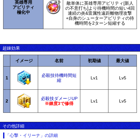
英雄専用
敵単体に英雄専用アビリティ[新人
アビリティ
の不意打ち]より待機時間の短い4回
極化中
連続の炎&雷属性遠距離物理攻撃
+自身のシューターアビリティの待
機時間を2ターン短縮する
超錬効果
イメージ
名前
初期値
最大値
必殺技待機時間短
1
Lv1
Lv5
縮
必殺技ダメージUP
2
Lv1
Lv5
※錬度3で修得
その他詳細
「心撃・イリーナ」の詳細