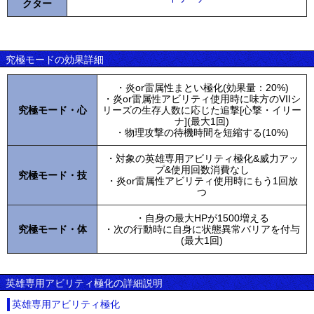
クター
究極モードの効果詳細
・炎or雷属性まとい極化(効果量：20%)
・炎or雷属性アビリティ使用時に味方のVIIシ
究極モード・心
リーズの生存人数に応じた追撃[心撃・イリー
ナ](最大1回)
・物理攻撃の待機時間を短縮する(10%)
・対象の英雄専用アビリティ極化&威力アッ
プ&使用回数消費なし
究極モード・技
・炎or雷属性アビリティ使用時にもう1回放
つ
・自身の最大HPが1500増える
究極モード・体
・次の行動時に自身に状態異常バリアを付与
(最大1回)
英雄専用アビリティ極化の詳細説明
英雄専用アビリティ極化