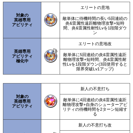
エリートの意地
対象の
敵単体に待機時間の長い5回連続の
英雄専用
炎&雷属性遠距離物理攻撃+短時
アビリティ
間、炎&雷属性耐性Lvを1段階ダウ
ン
エリートの意地改
英雄専用
敵単体に5回連続の炎&雷属性遠距
アビリティ
離物理攻撃+短時間、炎&雷属性耐
極化中
性Lvを1段階ダウン(3回使用すると
限界突破Lv1アップ)
新人の不意打ち
対象の
敵単体に4回連続の炎&雷属性遠距
英雄専用
離物理攻撃+自身のシューターアビ
アビリティ
リティの待機時間を2ターン短縮す
る
新人の不意打ち改