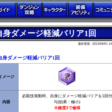
自身ダメージ軽減バリア1回
最終更新 :
2023/09/01 14
自身ダメージ軽減バリア1回
イメージ
必殺技発動時、自身にダメージ軽減バリアを1回
内容
与(効果：極小)
※錬度3で修得