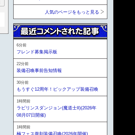
順
人気のページをもっと見る
6分前
フレンド募集掲示板
22分前
装備召喚事前告知情報
30分前
もうすぐ12周年！ピックアップ装備召喚
1時間前
ラビリンスダンジョン(魔道士II)(2026年
08月07日開催)
1時間前
極フェス復刻装備召喚(2026年開催)