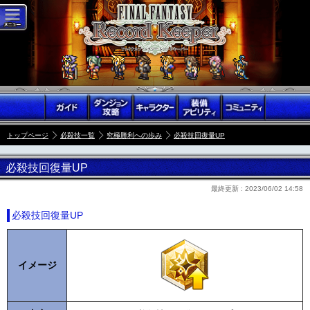
トップページ
必殺技一覧
究極勝利への歩み
必殺技回復量UP
必殺技回復量UP
最終更新 :
2023/06/02 14:58
必殺技回復量UP
イメージ