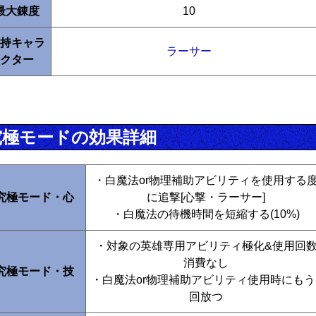
最大錬度
10
持キャラ
ラーサー
クター
究極モードの効果詳細
・白魔法or物理補助アビリティを使用する
究極モード・心
に追撃[心撃・ラーサー]
・白魔法の待機時間を短縮する(10%)
・対象の英雄専用アビリティ極化&使用回
消費なし
究極モード・技
・白魔法or物理補助アビリティ使用時にもう
回放つ