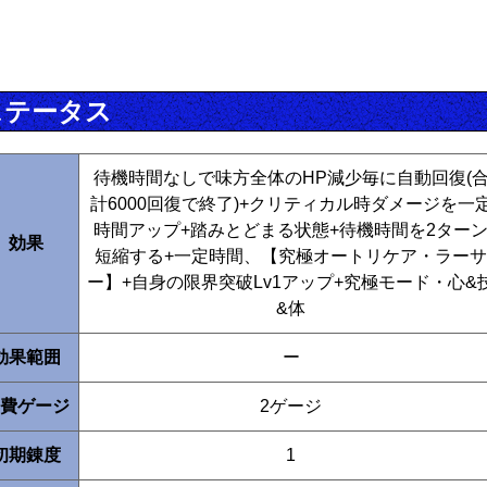
ステータス
待機時間なしで味方全体のHP減少毎に自動回復(
計6000回復で終了)+クリティカル時ダメージを一
時間アップ+踏みとどまる状態+待機時間を2ター
効果
短縮する+一定時間、【究極オートリケア・ラーサ
ー】+自身の限界突破Lv1アップ+究極モード・心&
&体
効果範囲
ー
費ゲージ
2ゲージ
初期錬度
1