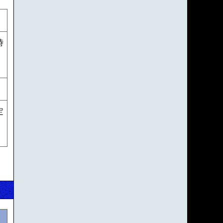
時
P
定