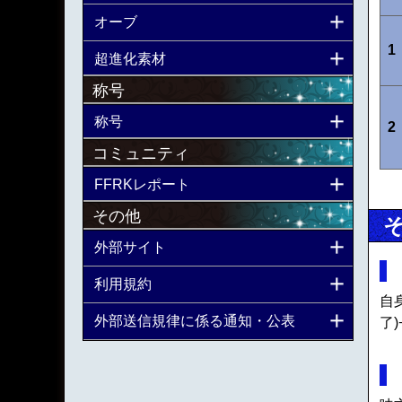
オーブ
1
超進化素材
称号
称号
2
コミュニティ
FFRKレポート
その他
外部サイト
利用規約
自
外部送信規律に係る通知・公表
了