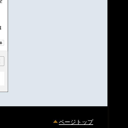
全
は
順
ページトップ