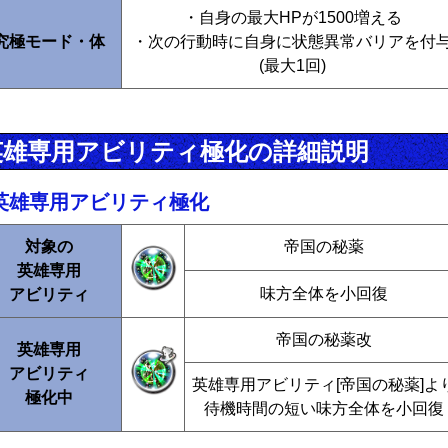
・自身の最大HPが1500増える
究極モード・体
・次の行動時に自身に状態異常バリアを付
(最大1回)
英雄専用アビリティ極化の詳細説明
英雄専用アビリティ極化
対象の
帝国の秘薬
英雄専用
味方全体を小回復
アビリティ
帝国の秘薬改
英雄専用
アビリティ
英雄専用アビリティ[帝国の秘薬]よ
極化中
待機時間の短い味方全体を小回復