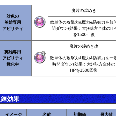
魔片の煌めき
対象の
敵単体の攻撃力&魔力&防御力を短
英雄専用
間ダウン(効果：大)+味方全体のH
アビリティ
を1500回復
魔片の煌めき改
英雄専用
敵単体の攻撃力&魔力&防御力を一
アビリティ
時間ダウン(効果：大)+味方全体の
極化中
HPを1500回復
超錬効果
イメージ
名前
初期値
最大値