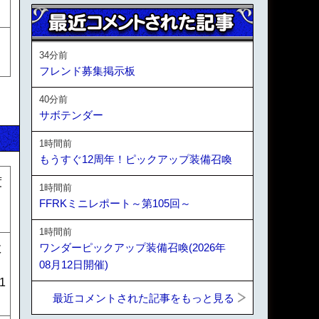
34分前
フレンド募集掲示板
40分前
サボテンダー
1時間前
もうすぐ12周年！ピックアップ装備召喚
度
1時間前
FFRKミニレポート～第105回～
1時間前
ワンダーピックアップ装備召喚(2026年
数
08月12日開催)
1
最近コメントされた記事をもっと見る