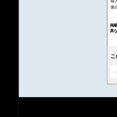
味
体
掲
異
こ
コ