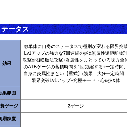
ステータス
敵単体に自身のステータスで種別が変わる限界突
Lv1アップの強力な7回連続の炎&無属性遠距離物
攻撃or召喚魔法攻撃+炎属性をまとっている味方全
効果
のATBゲージの蓄積時間を1回短縮する+一定時間
自身に炎属性まとい【重式】(効果：大)+一定時間
限界突破Lv1アップ+究極モード・心&技&体
効果範囲
ー
費ゲージ
2ゲージ
初期錬度
1