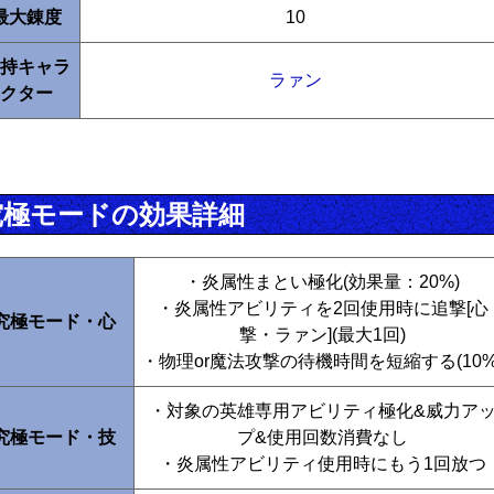
最大錬度
10
持キャラ
ラァン
クター
究極モードの効果詳細
・炎属性まとい極化(効果量：20%)
・炎属性アビリティを2回使用時に追撃[心
究極モード・心
撃・ラァン](最大1回)
・物理or魔法攻撃の待機時間を短縮する(10%
・対象の英雄専用アビリティ極化&威力ア
究極モード・技
プ&使用回数消費なし
・炎属性アビリティ使用時にもう1回放つ