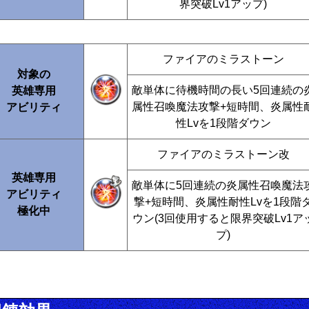
界突破Lv1アップ)
ファイアのミラストーン
対象の
敵単体に待機時間の長い5回連続の
英雄専用
属性召喚魔法攻撃+短時間、炎属性
アビリティ
性Lvを1段階ダウン
ファイアのミラストーン改
英雄専用
敵単体に5回連続の炎属性召喚魔法
アビリティ
撃+短時間、炎属性耐性Lvを1段階
極化中
ウン(3回使用すると限界突破Lv1ア
プ)