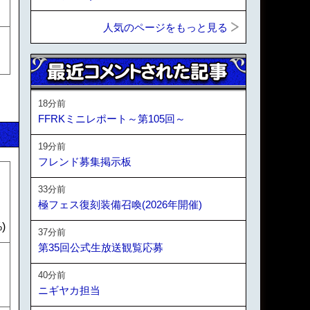
人気のページをもっと見る
18分前
FFRKミニレポート～第105回～
19分前
フレンド募集掲示板
33分前
極フェス復刻装備召喚(2026年開催)
)
37分前
第35回公式生放送観覧応募
ッ
40分前
ニギヤカ担当