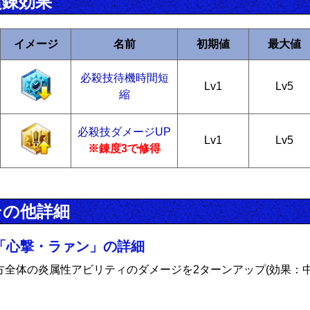
超錬効果
イメージ
名前
初期値
最大値
必殺技待機時間短
Lv1
Lv5
縮
必殺技ダメージUP
Lv1
Lv5
※錬度3で修得
その他詳細
「心撃・ラァン」の詳細
方全体の炎属性アビリティのダメージを2ターンアップ(効果：中