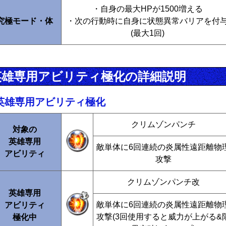
・自身の最大HPが1500増える
究極モード・体
・次の行動時に自身に状態異常バリアを付
(最大1回)
英雄専用アビリティ極化の詳細説明
英雄専用アビリティ極化
クリムゾンパンチ
対象の
英雄専用
敵単体に6回連続の炎属性遠距離物
アビリティ
攻撃
クリムゾンパンチ改
英雄専用
敵単体に6回連続の炎属性遠距離物
アビリティ
攻撃(3回使用すると威力が上がる&
極化中