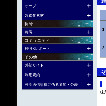
オーブ
超進化素材
称号
1
称号
コミュニティ
2
FFRKレポート
その他
外部サイト
利用規約
外部送信規律に係る通知・公表
味