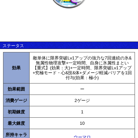
ステータス
敵単体に限界突破Lv1アップの強力な7回連続の氷&
無属性物理攻撃+一定時間、自身に氷属性まとい
効果
【重式】(効果：大)+一定時間、限界突破Lv1アップ
+究極モード・心&技&体+ダメージ軽減バリアを1回
付与(効果：極小)
効果範囲
ー
消費ゲージ
2ゲージ
初期錬度
1
最大錬度
10
所持キャラ
ウーマロ