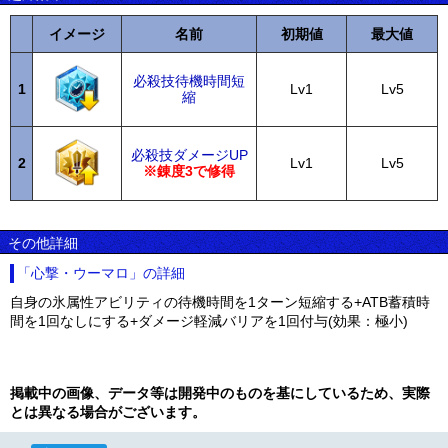
イメージ
名前
初期値
最大値
必殺技待機時間短
1
Lv1
Lv5
縮
必殺技ダメージUP
2
Lv1
Lv5
※錬度3で修得
その他詳細
「心撃・ウーマロ」の詳細
自身の氷属性アビリティの待機時間を1ターン短縮する+ATB蓄積時
間を1回なしにする+ダメージ軽減バリアを1回付与(効果：極小)
掲載中の画像、データ等は開発中のものを基にしているため、実際
とは異なる場合がございます。