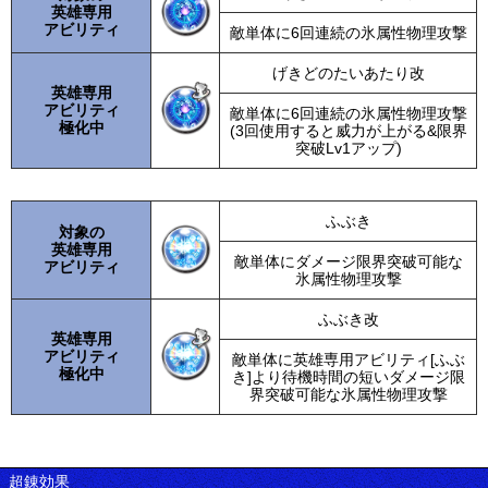
英雄専用
アビリティ
敵単体に6回連続の氷属性物理攻撃
げきどのたいあたり改
英雄専用
アビリティ
敵単体に6回連続の氷属性物理攻撃
極化中
(3回使用すると威力が上がる&限界
突破Lv1アップ)
ふぶき
対象の
英雄専用
敵単体にダメージ限界突破可能な
アビリティ
氷属性物理攻撃
ふぶき改
英雄専用
アビリティ
敵単体に英雄専用アビリティ[ふぶ
極化中
き]より待機時間の短いダメージ限
界突破可能な氷属性物理攻撃
超錬効果