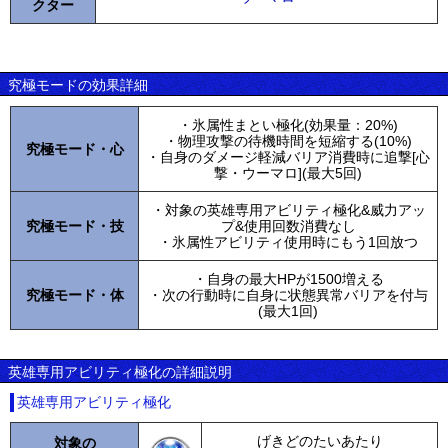
クター
究極モードの効果詳細
・氷属性まとい極化(効果量：20%)
・物理攻撃の待機時間を短縮する(10%)
究極モード・心
・自身のダメージ軽減バリア消費時に追撃[心
撃・ウーマロ](最大5回)
・対象の英雄専用アビリティ極化&威力アッ
究極モード・技
プ&使用回数消費なし
・氷属性アビリティ使用時にもう1回放つ
・自身の最大HPが1500増える
究極モード・体
・次の行動時に自身に状態異常バリアを付与
(最大1回)
英雄専用アビリティ極化の詳細説明
英雄専用アビリティ極化
げきどのたいあたり
対象の