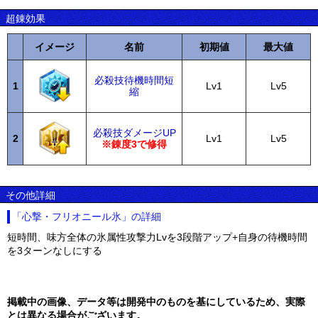
超錬効果
イメージ
名前
初期値
最大値
必殺技待機時間短
1
Lv1
Lv5
縮
必殺技ダメージUP
2
Lv1
Lv5
※錬度3で修得
その他詳細
「心撃・フリオニール氷」の詳細
短時間、味方全体の氷属性攻撃力Lvを3段階アップ+自身の待機時間
を3ターンなしにする
掲載中の画像、データ等は開発中のものを基にしているため、実際
とは異なる場合がございます。