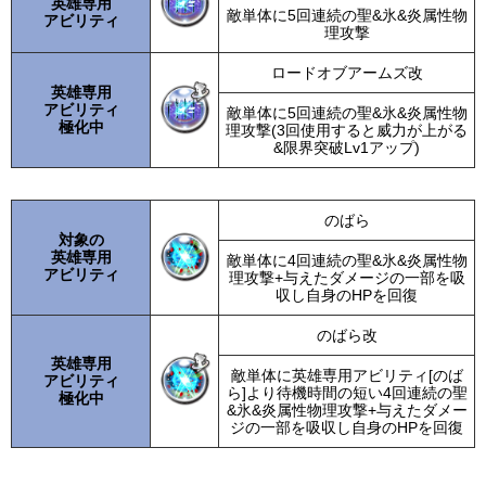
英雄専用
敵単体に5回連続の聖&氷&炎属性物
アビリティ
理攻撃
ロードオブアームズ改
英雄専用
アビリティ
敵単体に5回連続の聖&氷&炎属性物
極化中
理攻撃(3回使用すると威力が上がる
&限界突破Lv1アップ)
のばら
対象の
英雄専用
敵単体に4回連続の聖&氷&炎属性物
アビリティ
理攻撃+与えたダメージの一部を吸
収し自身のHPを回復
のばら改
英雄専用
敵単体に英雄専用アビリティ[のば
アビリティ
ら]より待機時間の短い4回連続の聖
極化中
&氷&炎属性物理攻撃+与えたダメー
ジの一部を吸収し自身のHPを回復