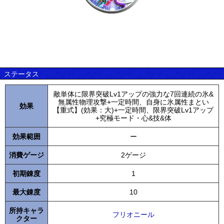
ステータス
敵単体に限界突破Lv1アップの強力な7回連続の氷&
無属性物理攻撃+一定時間、自身に氷属性まとい
効果
【重式】(効果：大)+一定時間、限界突破Lv1アップ
+究極モード・心&技&体
効果範囲
ー
消費ゲージ
2ゲージ
初期錬度
1
最大錬度
10
所持キャラ
フリオニール
クター