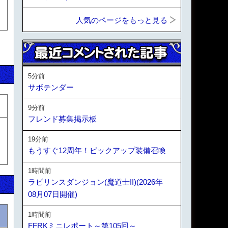
人気のページをもっと見る
5分前
サボテンダー
9分前
フレンド募集掲示板
リ
19分前
テ
もうすぐ12周年！ピックアップ装備召喚
1時間前
ラビリンスダンジョン(魔道士II)(2026年
08月07日開催)
1時間前
FFRKミニレポート～第105回～