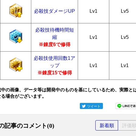
必殺技ダメージUP
Lv1
Lv5
必殺技待機時間短
縮
Lv1
Lv5
※錬度6で修得
必殺技使用回数1ア
ップ
Lv1
Lv1
※錬度15で修得
載中の画像、データ等は開発中のものを基にしているため、実際と
なる場合がございます。
ツイート
の記事のコメント(0)
新着順
評価