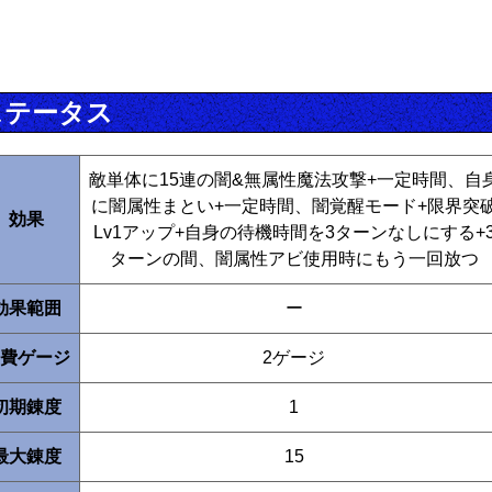
ステータス
敵単体に15連の闇&無属性魔法攻撃+一定時間、自
に闇属性まとい+一定時間、闇覚醒モード+限界突
効果
Lv1アップ+自身の待機時間を3ターンなしにする+
ターンの間、闇属性アビ使用時にもう一回放つ
効果範囲
ー
費ゲージ
2ゲージ
初期錬度
1
最大錬度
15