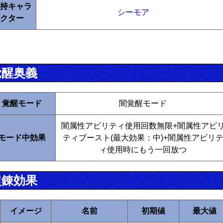
持キャラ
シーモア
クター
覚醒奥義
覚醒モード
闇覚醒モード
闇属性アビリティ使用回数無限+闇属性アビ
モード中効果
ティブースト(最大効果：中)+闇属性アビリ
ィ使用時にもう一回放つ
超錬効果
イメージ
名前
初期値
最大値