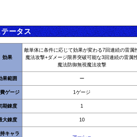
ステータス
敵単体に条件に応じて効果が変わる7回連続の雷属
効果
魔法攻撃+ダメージ限界突破可能な3回連続の雷属
魔法防御無視魔法攻撃
効果範囲
ー
費ゲージ
1ゲージ
初期錬度
1
最大錬度
10
持キャラ