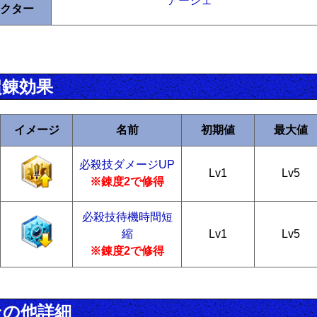
アーシェ
クター
超錬効果
イメージ
名前
初期値
最大値
必殺技ダメージUP
Lv1
Lv5
※錬度2で修得
必殺技待機時間短
縮
Lv1
Lv5
※錬度2で修得
その他詳細