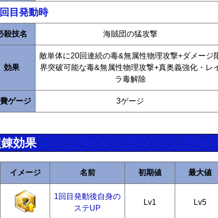
2回目発動時
必殺技名
海賊団の猛攻撃
敵単体に20回連続の毒&無属性物理攻撃+ダメージ
効果
界突破可能な毒&無属性物理攻撃+真奥義強化・レ
ラ毒解除
費ゲージ
3ゲージ
超錬効果
イメージ
名前
初期値
最大値
1回目発動後自身の
Lv1
Lv5
ステUP