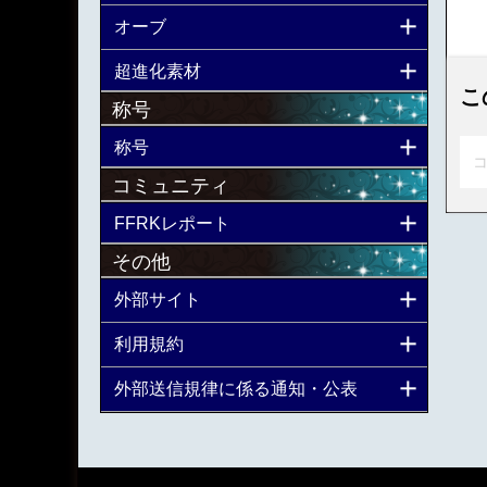
オーブ
超進化素材
こ
称号
称号
コ
コミュニティ
FFRKレポート
その他
外部サイト
利用規約
外部送信規律に係る通知・公表