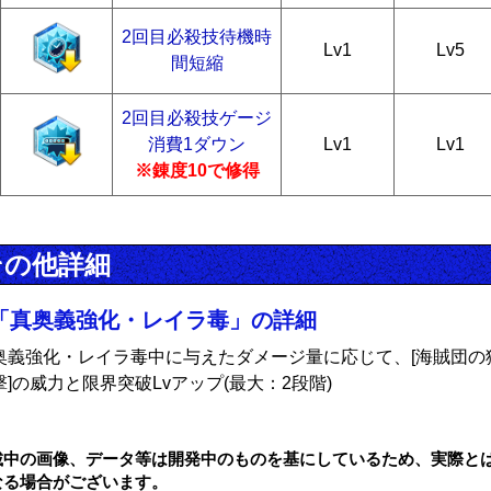
2回目必殺技待機時
Lv1
Lv5
間短縮
2回目必殺技ゲージ
消費1ダウン
Lv1
Lv1
※錬度10で修得
その他詳細
「真奥義強化・レイラ毒」の詳細
奥義強化・レイラ毒中に与えたダメージ量に応じて、[海賊団の
撃]の威力と限界突破Lvアップ(最大：2段階)
載中の画像、データ等は開発中のものを基にしているため、実際と
なる場合がございます。