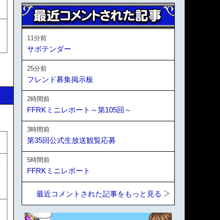
11分前
サボテンダー
25分前
フレンド募集掲示板
2時間前
FFRKミニレポート～第105回～
3時間前
第35回公式生放送観覧応募
5時間前
義
FFRKミニレポート
最近コメントされた記事をもっと見る