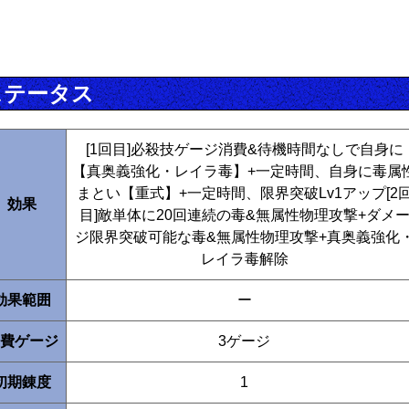
ステータス
[1回目]必殺技ゲージ消費&待機時間なしで自身に
【真奥義強化・レイラ毒】+一定時間、自身に毒属
まとい【重式】+一定時間、限界突破Lv1アップ[2
効果
目]敵単体に20回連続の毒&無属性物理攻撃+ダメ
ジ限界突破可能な毒&無属性物理攻撃+真奥義強化
レイラ毒解除
効果範囲
ー
費ゲージ
3ゲージ
初期錬度
1