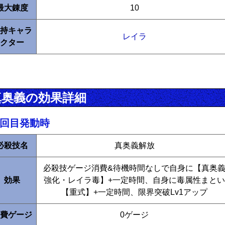
最大錬度
10
持キャラ
レイラ
クター
真奥義の効果詳細
1回目発動時
必殺技名
真奥義解放
必殺技ゲージ消費&待機時間なしで自身に【真奥
効果
強化・レイラ毒】+一定時間、自身に毒属性まとい
【重式】+一定時間、限界突破Lv1アップ
費ゲージ
0ゲージ