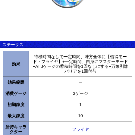
ステータス
待機時間なしで一定時間、味方全体に【習得モー
ド・フライヤ】+一定時間、自身にマスターモード
効果
+ATBゲージの蓄積時間を1回なしにする+万象剥離
バリアを1回付与
効果範囲
ー
消費ゲージ
3ゲージ
初期錬度
1
最大錬度
10
所持キャラ
フライヤ
クター