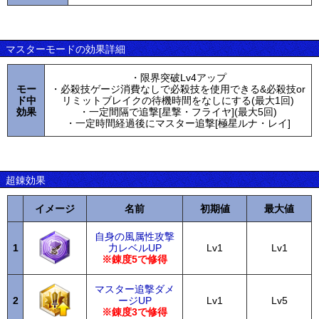
マスターモードの効果詳細
・限界突破Lv4アップ
モー
・必殺技ゲージ消費なしで必殺技を使用できる&必殺技or
ド中
リミットブレイクの待機時間をなしにする(最大1回)
効果
・一定間隔で追撃[星撃・フライヤ](最大5回)
・一定時間経過後にマスター追撃[極星ルナ・レイ]
超錬効果
イメージ
名前
初期値
最大値
自身の風属性攻撃
1
力レベルUP
Lv1
Lv1
※錬度5で修得
マスター追撃ダメ
2
ージUP
Lv1
Lv5
※錬度3で修得