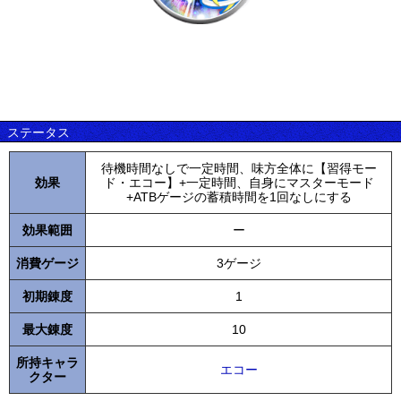
ステータス
待機時間なしで一定時間、味方全体に【習得モー
効果
ド・エコー】+一定時間、自身にマスターモード
+ATBゲージの蓄積時間を1回なしにする
効果範囲
ー
消費ゲージ
3ゲージ
初期錬度
1
最大錬度
10
所持キャラ
エコー
クター