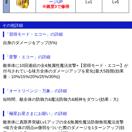
2
ージUP
Lv1
Lv5
※錬度3で修得
その他詳細
「習得モード・エコー」の詳細
自身のダメージをアップ(5%)
「星撃・エコー」の詳細
敵単体に10回連続の全&無属性魔法攻撃+【習得モード・エコー】が
付与されている味方全体のダメージアップを変化(最大5段階(効果
量：10%/15%/20%/25%/30%))
「オートリベンジ・万象」の詳細
短時間、敵全体の防御力&魔法防御力&精神をダウン(効果：大)
「極星お星さまにお願い」の詳細
敵単体に真限界突破Lv1アップの全&無属性魔法防御無視魔法攻撃
+味方全体の弱点or微弱をついた際のダメージを1ターンアップ(効