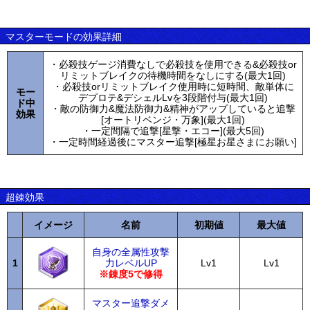
マスターモードの効果詳細
・必殺技ゲージ消費なしで必殺技を使用できる&必殺技or
リミットブレイクの待機時間をなしにする(最大1回)
・必殺技orリミットブレイク使用時に短時間、敵単体に
モー
デプロテ&デシェルLvを3段階付与(最大1回)
ド中
・敵の防御力&魔法防御力&精神がアップしていると追撃
効果
[オートリベンジ・万象](最大1回)
・一定間隔で追撃[星撃・エコー](最大5回)
・一定時間経過後にマスター追撃[極星お星さまにお願い]
超錬効果
イメージ
名前
初期値
最大値
自身の全属性攻撃
1
力レベルUP
Lv1
Lv1
※錬度5で修得
マスター追撃ダメ