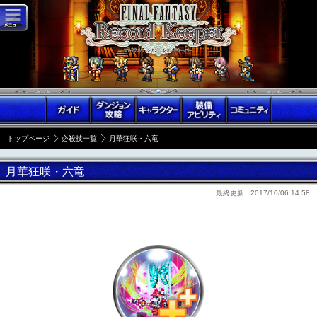
トップページ
必殺技一覧
月華狂咲・六竜
月華狂咲・六竜
最終更新 :
2017/10/06 14:58