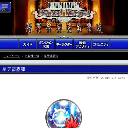
トップページ
必殺技一覧
星天霹靂弾
星天霹靂弾
最終更新 :
2018/02/16 14:58