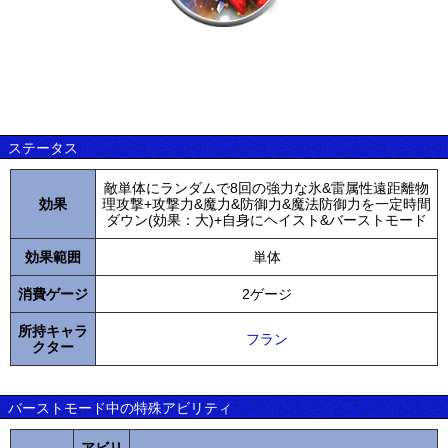
ステータス
敵単体にランダムで8回の強力な氷&雷属性遠距離物
効果
理攻撃+攻撃力&魔力&防御力&魔法防御力を一定時間
ダウン(効果：大)+自身にヘイスト&バーストモード
効果範囲
単体
消費ゲージ
2ゲージ
所持キャラ
フラン
クター
バーストモード中の特殊アビリティ