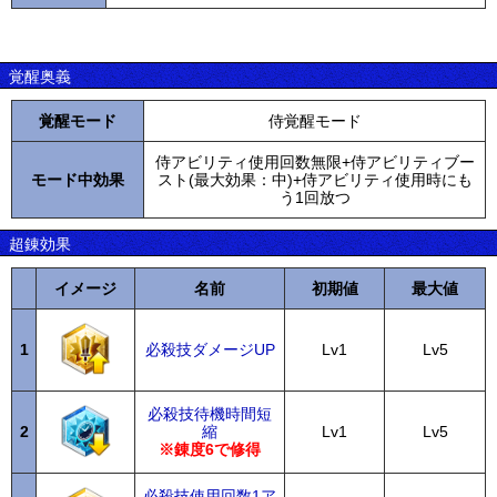
覚醒奥義
覚醒モード
侍覚醒モード
侍アビリティ使用回数無限+侍アビリティブー
モード中効果
スト(最大効果：中)+侍アビリティ使用時にも
う1回放つ
超錬効果
イメージ
名前
初期値
最大値
1
必殺技ダメージUP
Lv1
Lv5
必殺技待機時間短
2
縮
Lv1
Lv5
※錬度6で修得
必殺技使用回数1ア