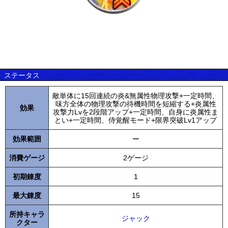
ステータス
敵単体に15回連続の炎&無属性物理攻撃+一定時間、
味方全体の物理攻撃の待機時間を短縮する+炎属性
効果
攻撃力Lvを2段階アップ+一定時間、自身に炎属性ま
とい+一定時間、侍覚醒モード+限界突破Lv1アップ
効果範囲
ー
消費ゲージ
2ゲージ
初期錬度
1
最大錬度
15
所持キャラ
ジャック
クター