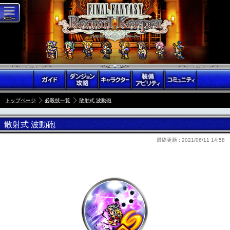
トップページ
必殺技一覧
散射式 波動砲
散射式 波動砲
最終更新 :
2021/06/11 14:58