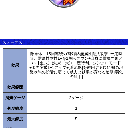
ステータス
敵単体に15回連続の闇&雷&無属性魔法攻撃+一定時
間、雷属性耐性Lvを2段階ダウン+自身に雷属性まと
い【重式】(効果：大)+一定時間、シンクロモード
効果
+限界突破Lv1アップ+[噴流砲]を使用する度に闇の氾
濫状態の段階に応じて威力と効果が変わる追撃[弱化
の触手]
効果範囲
ー
消費ゲージ
2ゲージ
初期錬度
1
最大錬度
5