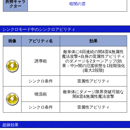
所持キャラ
暗闇の雲
クター
シンクロモード中のシンクロアビリティ
画像
アビリティ名
効果
敵単体に6回連続の闇&雷&無属性
魔法攻撃+自身の雷属性アビリティ
誘導砲
のダメージを2ターンアップ(効
果：中)+闇の氾濫状態を1段階強化
(最大2段階)
シンクロ条件
雷属性アビリティ
敵単体にダメージ限界突破可能な
噴流砲
闇&雷&無属性魔法攻撃
シンクロ条件
雷属性アビリティ
超錬効果