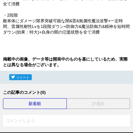
全て消費
・2段階
敵単体にダメージ限界突破可能な闇&雷&無属性魔法攻撃+一定時
間、雷属性耐性Lvを1段階ダウン+防御力&魔法防御力&精神を短時間
ダウン(効果：特大)+自身の闇の氾濫状態を全て消費
掲載中の画像、データ等は開発中のものを基にしているため、実際
とは異なる場合がございます。
ツイート
この記事のコメント(0)
新着順
評価順
コメントしよう...