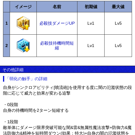
イメージ
名前
初期値
最大値
1
必殺技ダメージUP
Lv1
Lv5
必殺技待機時間短
2
Lv1
Lv5
縮
その他詳細
「弱化の触手」の詳細
自身がシンクロアビリティ[噴流砲]を使用する度に闇の氾濫状態の段
階に応じて威力と効果が変わる追撃
・0段階
自身の待機時間を2ターン短縮する
・1段階
敵単体にダメージ限界突破可能な闇&雷&無属性魔法攻撃+防御力&魔
法防御力&精神を短時間ダウン(効果：特大)+自身の闇の氾濫状態を