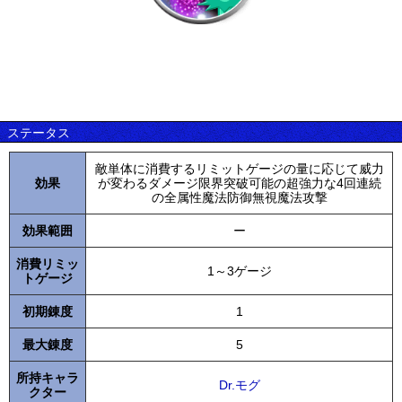
ステータス
敵単体に消費するリミットゲージの量に応じて威力
効果
が変わるダメージ限界突破可能の超強力な4回連続
の全属性魔法防御無視魔法攻撃
効果範囲
ー
消費リミッ
1～3ゲージ
トゲージ
初期錬度
1
最大錬度
5
所持キャラ
Dr.モグ
クター