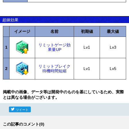
超錬効果
イメージ
名前
初期値
最大値
リミットゲージ効
1
Lv1
Lv3
果量UP
リミットブレイク
2
Lv1
Lv5
待機時間短縮
掲載中の画像、データ等は開発中のものを基にしているため、実際
とは異なる場合がございます。
ツイート
この記事のコメント(0)