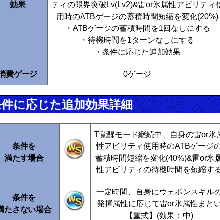
効果
ティの限界突破Lv(Lv2)&雷or氷属性アビリティ
用時のATBゲージの蓄積時間短縮を変化(20%)
・ATBゲージの蓄積時間を1回なしにする
・待機時間を1ターンなしにする
・条件に応じた追加効果
消費ゲージ
0ゲージ
条件に応じた追加効果詳細
T覚醒モード継続中、自身の雷or氷
条件を
性アビリティ使用時のATBゲージ
満たす場合
蓄積時間短縮を変化(40%)&雷or氷
性アビリティの待機時間を短縮す
一定時間、自身にウェポンスキル
条件を
発揮属性に応じて雷or氷属性まと
満たさない場合
【重式】(効果：中)