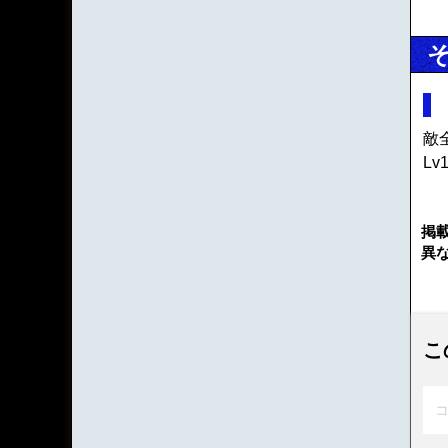
敵
L
掲
異
こ
コ