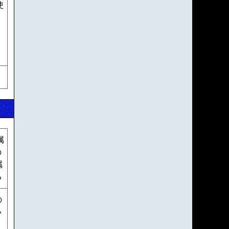
使
属
の
属
る
の
い