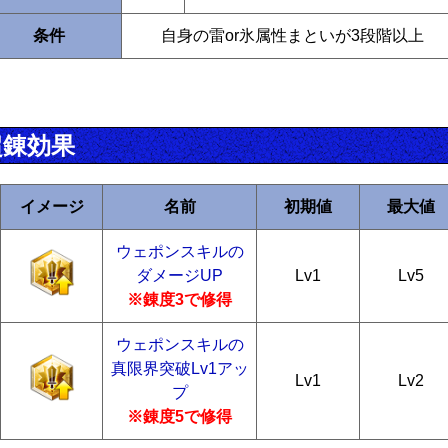
条件
自身の雷or氷属性まといが3段階以上
超錬効果
イメージ
名前
初期値
最大値
ウェポンスキルの
ダメージUP
Lv1
Lv5
※錬度3で修得
ウェポンスキルの
真限界突破Lv1アッ
Lv1
Lv2
プ
※錬度5で修得