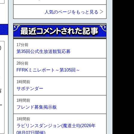
人気のページをもっと見る
17分前
)
第35回公式生放送観覧応募
28分前
FFRKミニレポート～第105回～
果
1時間前
サボテンダー
蓄
1時間前
ー
フレンド募集掲示板
1時間前
ラビリンスダンジョン(魔道士II)(2026年
08月07日開催)