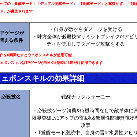
べての「覚醒モード」「デュアル覚醒モード」「T覚醒モード」と重複せず、「T覚
ド」が優先されます
・自身が敵からダメージを受ける
TPゲージが
・味方全体が必殺技orリミットブレイクorアビ
溜まる条件
ティを使用してダメージ攻撃をする
件を6回満たすとウェポンスキルが使用可能
ェポンスキルはTPゲージがMAX状態時に1度だけ使用できます
ウェポンスキルの効果詳細
必殺技名
戦醒ナックルサーニー
・必殺技ゲージ消費&待機時間なしで敵単体に
限界突破Lv1アップの雷&氷&無属性防御無視物
攻撃
・T覚醒モード継続中、自身の雷or氷属性アビ