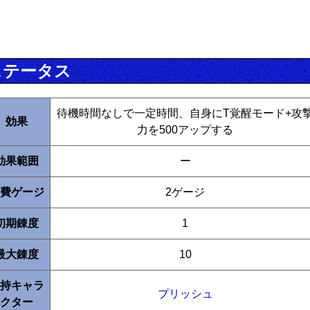
ステータス
待機時間なしで一定時間、自身にT覚醒モード+攻
効果
力を500アップする
効果範囲
ー
費ゲージ
2ゲージ
初期錬度
1
最大錬度
10
持キャラ
プリッシュ
クター