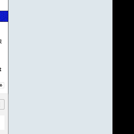
破
は
順