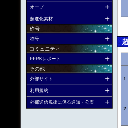
オーブ
超進化素材
称号
称号
コミュニティ
FFRKレポート
その他
外部サイト
1
利用規約
外部送信規律に係る通知・公表
2