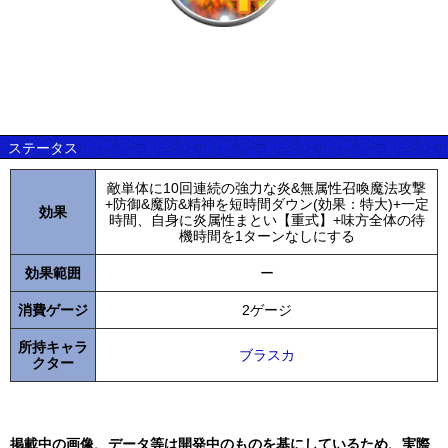
ステータス
敵単体に10回連続の強力な炎&無属性召喚魔法攻撃
+防御&魔防&精神を短時間ダウン(効果：特大)+一定
効果
時間、自身に炎属性まとい【重式】+味方全体の待
機時間を1ターンなしにする
効果範囲
ー
消費ゲージ
2ゲージ
所持キャラ
ブラスカ
クター
掲載中の画像、データ等は開発中のものを基にしているため、実際