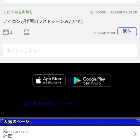
またの名を名無し
No:
000001
2016/08/08 18:29
アイコンが洋画のラストシーンみたいだ。
返信
4
ID:
90ad1fdc88
コメントしよう...
@ff_rk_info からのツイート
2026/08/07 14:58
外伝