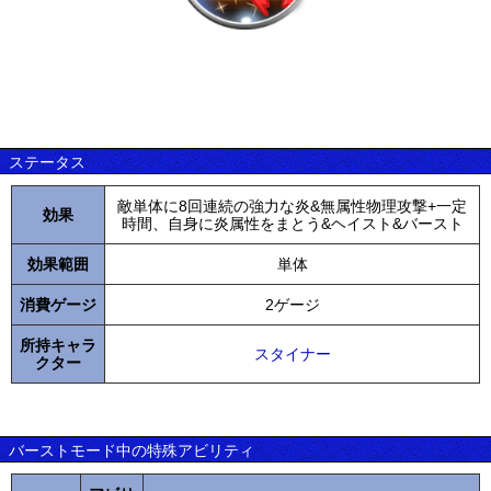
ステータス
敵単体に8回連続の強力な炎&無属性物理攻撃+一定
効果
時間、自身に炎属性をまとう&ヘイスト&バースト
効果範囲
単体
消費ゲージ
2ゲージ
所持キャラ
スタイナー
クター
バーストモード中の特殊アビリティ