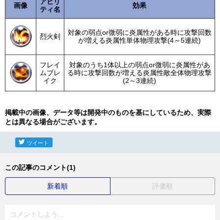
アビリ
画像
効果
ティ名
対象の弱点or微弱に炎属性がある時に攻撃回数
烈火剣
が増える炎属性単体物理攻撃(4～5連続)
フレイ
対象のうち1体以上の弱点or微弱に炎属性があ
ムブレ
る時に攻撃回数が増える炎属性敵全体物理攻撃
イク
(2～3連続)
掲載中の画像、データ等は開発中のものを基にしているため、実際
とは異なる場合がございます。
ツイート
この記事のコメント(1)
新着順
評価順
コメントしよう...