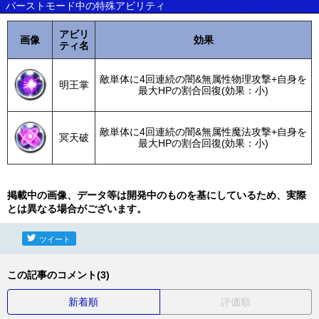
バーストモード中の特殊アビリティ
アビリ
画像
効果
ティ名
敵単体に4回連続の闇&無属性物理攻撃+自身を
明王掌
最大HPの割合回復(効果：小)
敵単体に4回連続の闇&無属性魔法攻撃+自身を
冥天破
最大HPの割合回復(効果：小)
掲載中の画像、データ等は開発中のものを基にしているため、実際
とは異なる場合がございます。
ツイート
この記事のコメント(3)
新着順
評価順