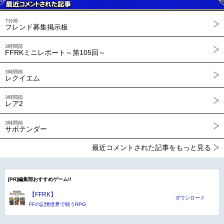
7分前
フレンド募集掲示板
3時間前
FFRKミニレポート～第105回～
3時間前
レクイエム
3時間前
レア2
3時間前
サボテンダー
最近コメントされた記事をもっと見る
[PR]編集部おすすめゲーム!!
【FFRK】
ダウンロード
FFの記憶世界で戦うRPG