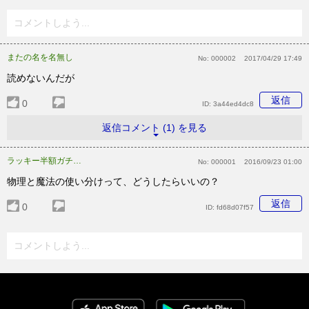
コメントしよう...
またの名を名無し
No:
000002
2017/04/29 17:49
読めないんだが
返信
0
ID:
3a44ed4dc8
返信コメント (1) を見る
ラッキー半額ガチャで今当たった！
No:
000001
2016/09/23 01:00
物理と魔法の使い分けって、どうしたらいいの？
返信
0
ID:
fd68d07f57
コメントしよう...