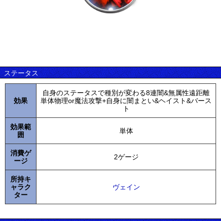
ステータス
自身のステータスで種別が変わる8連闇&無属性遠距離
効果
単体物理or魔法攻撃+自身に闇まとい&ヘイスト&バース
ト
効果範
単体
囲
消費ゲ
2ゲージ
ージ
所持キ
ャラク
ヴェイン
ター