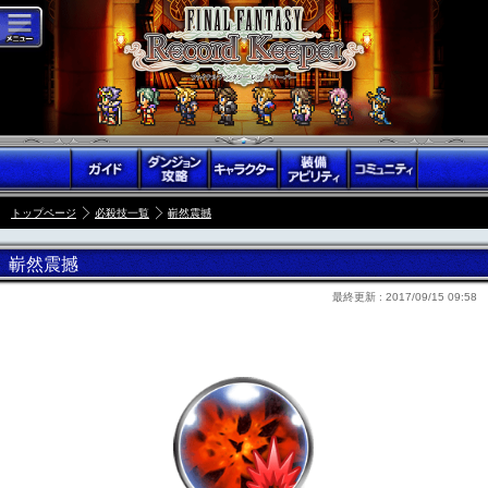
トップページ
必殺技一覧
嶄然震撼
嶄然震撼
最終更新 :
2017/09/15 09:58