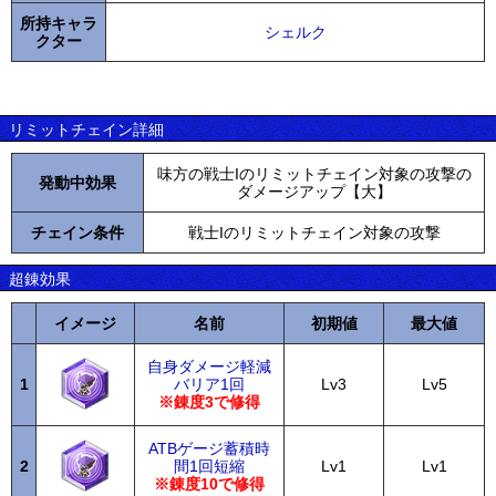
所持キャラ
シェルク
クター
リミットチェイン詳細
味方の戦士Iのリミットチェイン対象の攻撃の
発動中効果
ダメージアップ【大】
チェイン条件
戦士Iのリミットチェイン対象の攻撃
超錬効果
イメージ
名前
初期値
最大値
自身ダメージ軽減
1
バリア1回
Lv3
Lv5
※錬度3で修得
ATBゲージ蓄積時
2
間1回短縮
Lv1
Lv1
※錬度10で修得