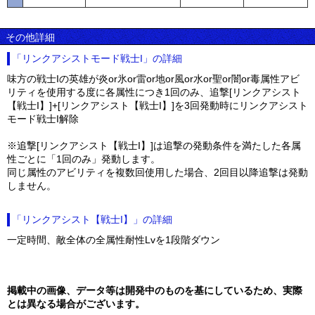
その他詳細
「リンクアシストモード戦士I」の詳細
味方の戦士Iの英雄が炎or氷or雷or地or風or水or聖or闇or毒属性アビ
リティを使用する度に各属性につき1回のみ、追撃[リンクアシスト
【戦士I】]+[リンクアシスト【戦士I】]を3回発動時にリンクアシスト
モード戦士I解除
※追撃[リンクアシスト【戦士I】]は追撃の発動条件を満たした各属
性ごとに「1回のみ」発動します。
同じ属性のアビリティを複数回使用した場合、2回目以降追撃は発動
しません。
「リンクアシスト【戦士I】」の詳細
一定時間、敵全体の全属性耐性Lvを1段階ダウン
掲載中の画像、データ等は開発中のものを基にしているため、実際
とは異なる場合がございます。