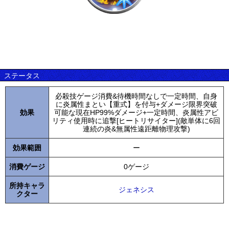
ステータス
必殺技ゲージ消費&待機時間なしで一定時間、自身
に炎属性まとい【重式】を付与+ダメージ限界突破
効果
可能な現在HP99%ダメージ+一定時間、炎属性アビ
リティ使用時に追撃[ヒートリサイター](敵単体に6回
連続の炎&無属性遠距離物理攻撃)
効果範囲
ー
消費ゲージ
0ゲージ
所持キャラ
ジェネシス
クター