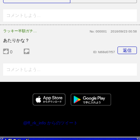
コメントしよう...
ラッキー半額ガチャで今当たった！
No:
000001
2016/09/23 00:58
あたりかな？
返信
0
ID:
fd68d07f57
コメントしよう...
@ff_rk_info からのツイート