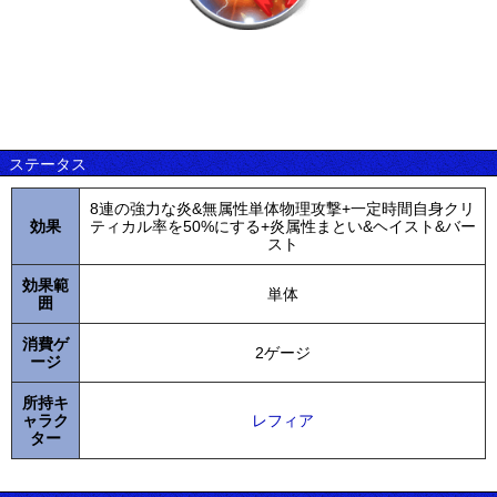
ステータス
8連の強力な炎&無属性単体物理攻撃+一定時間自身クリ
効果
ティカル率を50%にする+炎属性まとい&ヘイスト&バー
スト
効果範
単体
囲
消費ゲ
2ゲージ
ージ
所持キ
ャラク
レフィア
ター