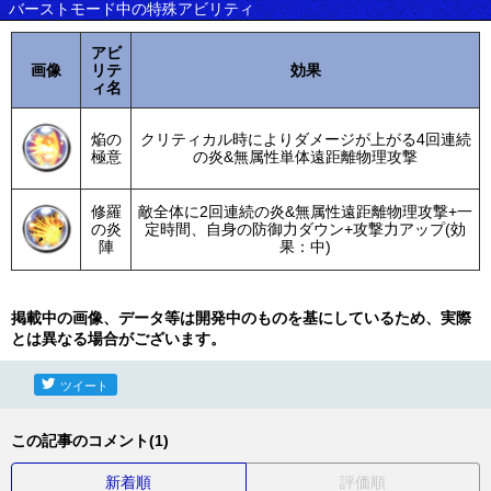
バーストモード中の特殊アビリティ
アビ
画像
リテ
効果
ィ名
焔の
クリティカル時によりダメージが上がる4回連続
極意
の炎&無属性単体遠距離物理攻撃
修羅
敵全体に2回連続の炎&無属性遠距離物理攻撃+一
の炎
定時間、自身の防御力ダウン+攻撃力アップ(効
陣
果：中)
掲載中の画像、データ等は開発中のものを基にしているため、実際
とは異なる場合がございます。
ツイート
この記事のコメント(1)
新着順
評価順