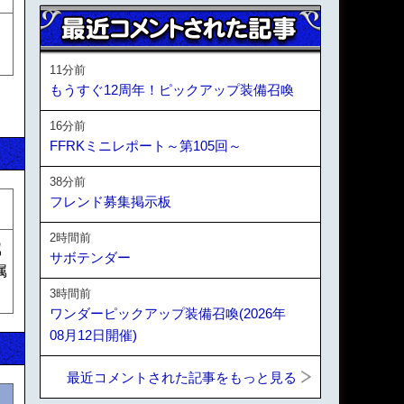
11分前
もうすぐ12周年！ピックアップ装備召喚
16分前
FFRKミニレポート～第105回～
38分前
フレンド募集掲示板
2時間前
属
サボテンダー
属
3時間前
ワンダーピックアップ装備召喚(2026年
08月12日開催)
最近コメントされた記事をもっと見る