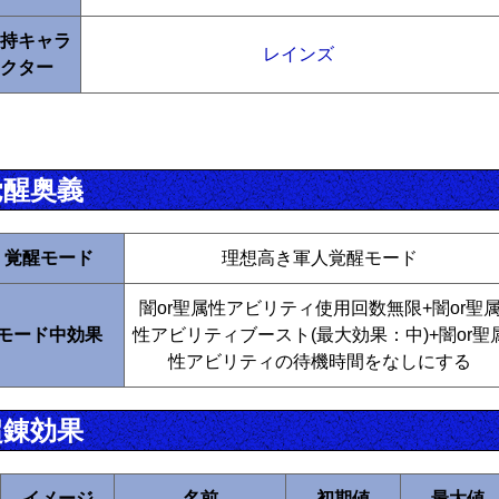
持キャラ
レインズ
クター
覚醒奥義
覚醒モード
理想高き軍人覚醒モード
闇or聖属性アビリティ使用回数無限+闇or聖
モード中効果
性アビリティブースト(最大効果：中)+闇or聖
性アビリティの待機時間をなしにする
超錬効果
イメージ
名前
初期値
最大値