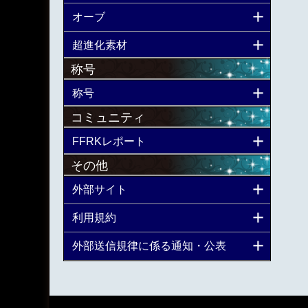
オーブ
超進化素材
称号
称号
コミュニティ
FFRKレポート
その他
外部サイト
利用規約
外部送信規律に係る通知・公表