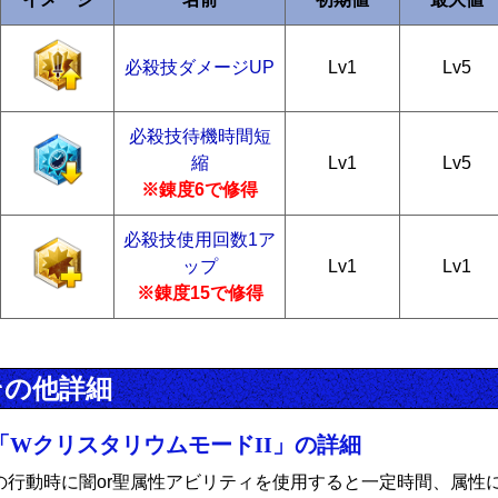
必殺技ダメージUP
Lv1
Lv5
必殺技待機時間短
縮
Lv1
Lv5
※錬度6で修得
必殺技使用回数1ア
ップ
Lv1
Lv1
※錬度15で修得
その他詳細
「WクリスタリウムモードII」の詳細
の行動時に闇or聖属性アビリティを使用すると一定時間、属性