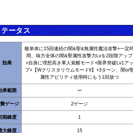
ステータス
敵単体に15回連続の闇&聖&無属性魔法攻撃+一定
間、味方全体の闇&聖属性攻撃力Lvを2段階アップ
効果
+自身に理想高き軍人覚醒モード+限界突破Lv1ア
プ+【WクリスタリウムモードII】+3ターン、闇or
属性アビリティ使用時にもう1回放つ
効果範囲
ー
費ゲージ
2ゲージ
初期錬度
1
最大錬度
15