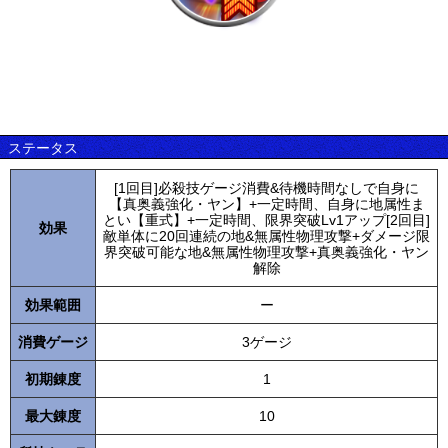
ステータス
[1回目]必殺技ゲージ消費&待機時間なしで自身に
【真奥義強化・ヤン】+一定時間、自身に地属性ま
とい【重式】+一定時間、限界突破Lv1アップ[2回目]
効果
敵単体に20回連続の地&無属性物理攻撃+ダメージ限
界突破可能な地&無属性物理攻撃+真奥義強化・ヤン
解除
効果範囲
ー
消費ゲージ
3ゲージ
初期錬度
1
最大錬度
10