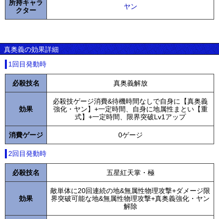
所持キャラ
ヤン
クター
真奥義の効果詳細
1回目発動時
必殺技名
真奥義解放
必殺技ゲージ消費&待機時間なしで自身に【真奥義
効果
強化・ヤン】+一定時間、自身に地属性まとい【重
式】+一定時間、限界突破Lv1アップ
消費ゲージ
0ゲージ
2回目発動時
必殺技名
五星紅天掌・極
敵単体に20回連続の地&無属性物理攻撃+ダメージ限
効果
界突破可能な地&無属性物理攻撃+真奥義強化・ヤン
解除