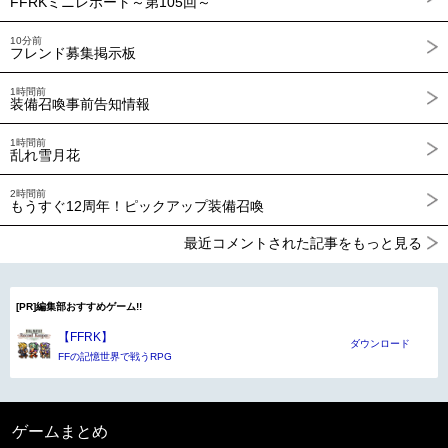
FFRKミニレポート～第105回～
10分前
フレンド募集掲示板
1時間前
装備召喚事前告知情報
1時間前
乱れ雪月花
2時間前
もうすぐ12周年！ピックアップ装備召喚
最近コメントされた記事をもっと見る
[PR]編集部おすすめゲーム!!
【FFRK】
ダウンロード
FFの記憶世界で戦うRPG
ゲームまとめ