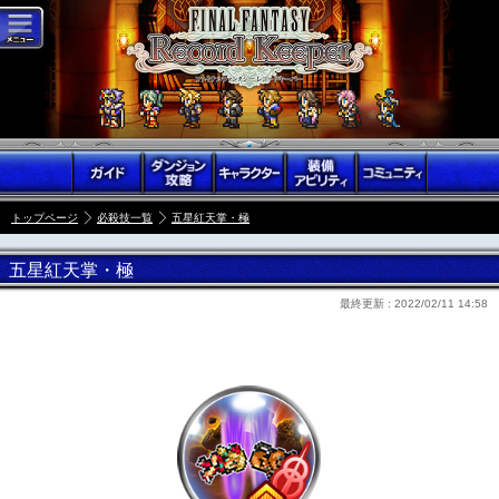
トップページ
必殺技一覧
五星紅天掌・極
五星紅天掌・極
最終更新 :
2022/02/11 14:58