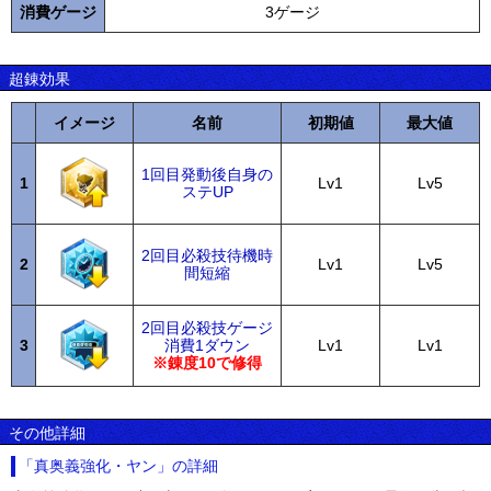
消費ゲージ
3ゲージ
超錬効果
イメージ
名前
初期値
最大値
1回目発動後自身の
1
Lv1
Lv5
ステUP
2回目必殺技待機時
2
Lv1
Lv5
間短縮
2回目必殺技ゲージ
3
消費1ダウン
Lv1
Lv1
※錬度10で修得
その他詳細
「真奥義強化・ヤン」の詳細